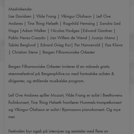
Medvirkende:
Lise Davidsen | Vilde Frang | Víkingur Ólafsson | Leif Ove
Andsnes | Tine Thing Helseth | Ragnhild Hemsing | Sandra Lied
Haga |Adam Walker | Nicolas Hodges |Edward Gardner |
Pablo Heras-Casado | Jan Willem de Vriend | Juanjo Mena |
Tabita Berglund | Edvard Grieg Kor| Per Hannevold | Ilze Klava
| Christian Stene | Bergen Filharmoniske Orkester
Bergen Filharmoniske Orkester inviterer til en måneds gratis
strømmefestival på Bergenphilive.no med fantastiske solister &
dirigenter, og strålende musikalske program.
Leif Ove Andsnes spiller Mozart, Vilde Frang er solist i Beethovens
fiolinkonsert, Tine Thing Helseth framfører Hummels trompetkonsert
og Víkingur Ólafsson er solist i Bjarnasons pianokonsert. Og mye
mer.
Festivalen byr også på intervjuer og samtaler med flere av