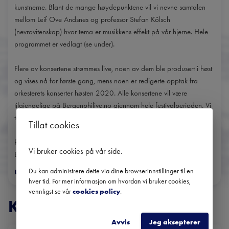
kunstnerne. Blant de mange høydepunktene vil vi nevne samtalen
mellom Leif Ove Andsnes og professor Stefan Kölsch
(nevrovitenskap) hvor tema er musikkens effekt på vår hjerne. Hele
programmet er vedlagt (se under).
Flere av konsertene strømmes live, noen av dem ble produsert i høst
og vises nå for første gang, mens noen er redigerte opptak fra
orkesterets konserter høsten 2020. Alle konsertene vil være
tilgjengelige på Bergenphilive.no gjennom hele festivalperioden. Vi
tar forbehold om programendringer på kort varsel.
Tillat cookies
På programmet inngår musikk av:
Vi bruker cookies på vår side
.
Beethoven |...
Du kan administrere dette via dine browserinnstillinger til en
Les mer
>
hver tid. For mer informasjon om hvordan vi bruker cookies,
vennligst se vår
cookies policy
.
KONSERTER
Avvis
Jeg aksepterer