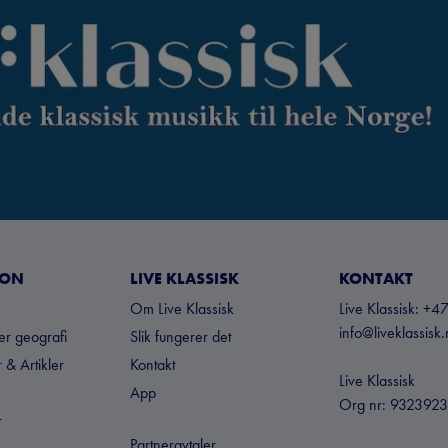
JON
LIVE KLASSISK
KONTAKT
Om Live Klassisk
Live Klassisk: 
info@liveklassisk
ter geografi
Slik fungerer det
 & Artikler
Kontakt
Live Klassisk
App
Org nr: 932392
r
Partneravtaler