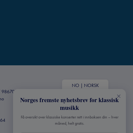
NO
|
NORSK
+47 98670803
.no
Norges fremste nyhetsbrev for klassisk
musikk
Få oversikt over klassiske konserter rett i innboksen din – hver
364
måned, helt gratis.