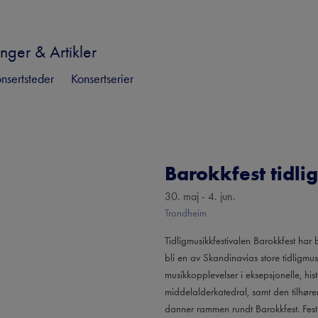
nger & Artikler
nsertsteder
Konsertserier
Barokkfest tidli
30. maj - 4. jun.
Trondheim
Tidligmusikkfestivalen Barokkfest har b
bli en av Skandinavias store tidligmus
musikkopplevelser i eksepsjonelle, hi
middelalderkatedral, samt den tilhør
danner rammen rundt Barokkfest. Fes