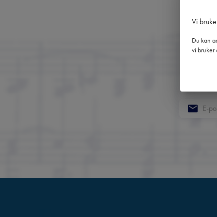
Vi bruke
Du kan ad
vi bruker 
Få 