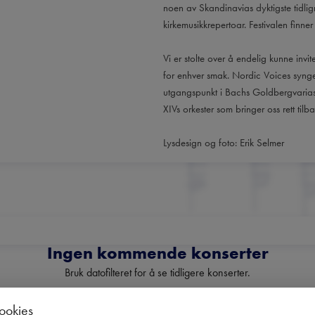
noen av Skandinavias dyktigste tidli
kirkemusikkrepertoar. Festivalen finner
Vi er stolte over å endelig kunne invit
for enhver smak. Nordic Voices synge
utgangspunkt i Bachs Goldbergvariasj
XIVs orkester som bringer oss rett tilba
Lysdesign og foto: Erik Selmer
Ingen kommende konserter
Bruk datofilteret for å se tidligere konserter.
cookies