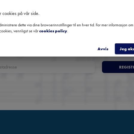
Norges fremste nyhetsbrev o
r cookies på vår side
.
klassisk musikk
ministrere dette via dine browserinnstillinger til en hver tid. For mer informasjon o
cookies, vennligst se vår
cookies policy
.
oversikt over kommende konserter, festivaler og utvalgte anbefali
fra hele landet.
Avvis
Jeg ak
REGIST