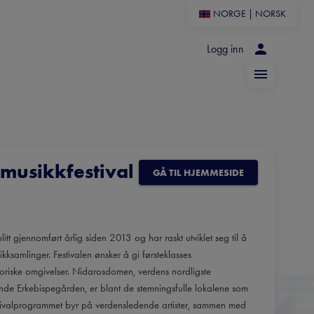
NORGE
|
NORSK
Logg inn
gmusikkfestival
GÅ TIL HJEMMESIDE
litt gjennomført årlig siden 2013 og har raskt utviklet seg til å
ikksamlinger. Festivalen ønsker å gi førsteklasses
storiske omgivelser. Nidarosdomen, verdens nordligste
ende Erkebispegården, er blant de stemningsfulle lokalene som
tivalprogrammet byr på verdensledende artister, sammen med