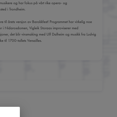
gmusikere og har fokus på vårt rike opera- og
 sted i Trondheim.
ere til årets versjon av Barokkfest! Programmet har virkelig noe
r i Nidarosdomen, Vigleik Storaas improviserer med
oner, det blir vinsmaking med Ulf Dalheim og musikk fra Ludvig
ke til 1700-tallets Versailles.