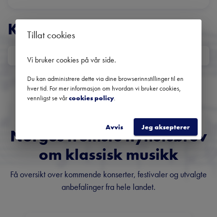
KONSERTER
Tillat cookies
DATO
Vi bruker cookies på vår side
.
Ingen kommende konserter
Du kan administrere dette via dine browserinnstillinger til en
Bruk datofilteret for å se tidligere konserter.
hver tid. For mer informasjon om hvordan vi bruker cookies,
vennligst se vår
cookies policy
.
Avvis
Jeg aksepterer
Norges fremste nyhetsbrev
om klassisk musikk
Få oversikt over kommende konserter, festivaler og utvalgte
anbefalinger fra hele landet.