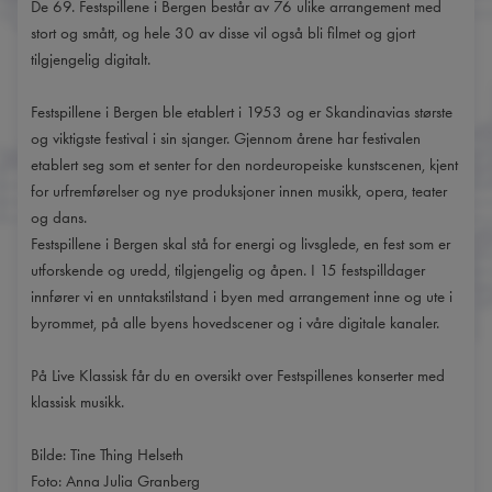
De 69. Festspillene i Bergen består av 76 ulike arrangement med
stort og smått, og hele 30 av disse vil også bli filmet og gjort
tilgjengelig digitalt.
Festspillene i Bergen ble etablert i 1953 og er Skandinavias største
og viktigste festival i sin sjanger. Gjennom årene har festivalen
etablert seg som et senter for den nordeuropeiske kunstscenen, kjent
for urfremførelser og nye produksjoner innen musikk, opera, teater
og dans.
Festspillene i Bergen skal stå for energi og livsglede, en fest som er
utforskende og uredd, tilgjengelig og åpen. I 15 festspilldager
innfører vi en unntakstilstand i byen med arrangement inne og ute i
byrommet, på alle byens hovedscener og i våre digitale kanaler.
På Live Klassisk får du en oversikt over Festspillenes konserter med
klassisk musikk.
Bilde: Tine Thing Helseth
Foto: Anna Julia Granberg