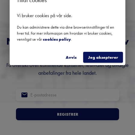
Ingen kommende konserter
Bruk datofilteret for å se tidligere konserter.
Vi bruker cookies på vår side
.
Du kan administrere dette via dine browserinnstillinger til en
hver tid. For mer informasjon om hvordan vi bruker cookies,
Norges fremste nyhetsbrev
vennligst se vår
cookies policy
.
om klassisk musikk
Avvis
Jeg aksepterer
Få oversikt over kommende konserter, festivaler og utvalgte
anbefalinger fra hele landet.
REGISTRER