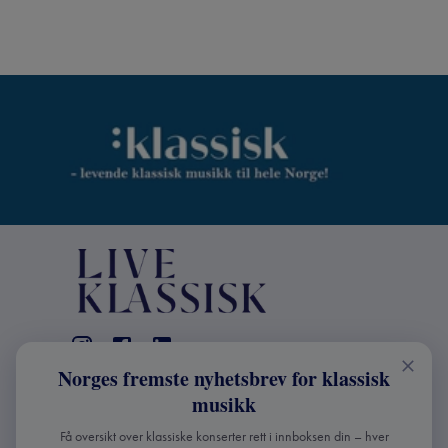
Norges fremste nyhetsbrev for klassisk
KONTAKT
musikk
Live Klassisk: +47 98670803
Få oversikt over klassiske konserter rett i innboksen din – hver
info@liveklassisk.no