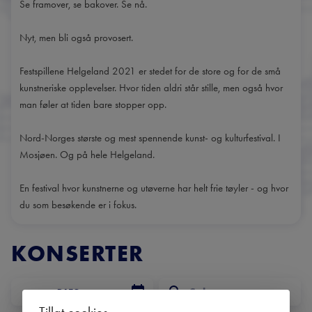
Se framover, se bakover. Se nå.
Nyt, men bli også provosert.
Festspillene Helgeland 2021 er stedet for de store og for de små
kunstneriske opplevelser. Hvor tiden aldri står stille, men også hvor
man føler at tiden bare stopper opp.
Nord-Norges største og mest spennende kunst- og kulturfestival. I
Mosjøen. Og på hele Helgeland.
En festival hvor kunstnerne og utøverne har helt frie tøyler - og hvor
du som besøkende er i fokus.
KONSERTER
DATO
Tillat cookies