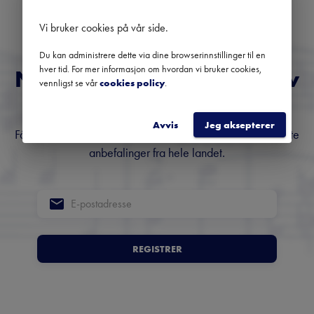
Bruk datofilteret for å se tidligere konserter.
Vi bruker cookies på vår side
.
Du kan administrere dette via dine browserinnstillinger til en
hver tid. For mer informasjon om hvordan vi bruker cookies,
Norges fremste nyhetsbrev
vennligst se vår
cookies policy
.
om klassisk musikk
Avvis
Jeg aksepterer
Få oversikt over kommende konserter, festivaler og utvalgte
anbefalinger fra hele landet.
REGISTRER