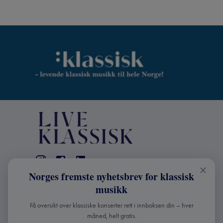
Norges fremste nyhetsbrev for klassisk
KONTAKT
musikk
Live Klassisk: +47 98670803
Få oversikt over klassiske konserter rett i innboksen din – hver
info@liveklassisk.no
måned, helt gratis.