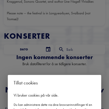
Kraggerud, Sonoro Quartet, and author Line Nagell Ylvisåker.
Please note -- the festival is in Longyearbyen, Svalbard (not
Tromsø)!
KONSERTER
DATO
Ingen kommende konserter
Bruk datofilteret for å se tidligere konserter.
Tillat cookies
Norges fremste nyhetsbrev
Vi bruker cookies på vår side
.
om klassisk musikk
Du kan administrere dette via dine browserinnstillinger til en