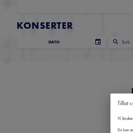
KONSERTER
DATO
Tillat 
Få 
Vi bruke
Du kan ad