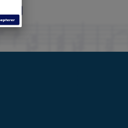
RER
septerer