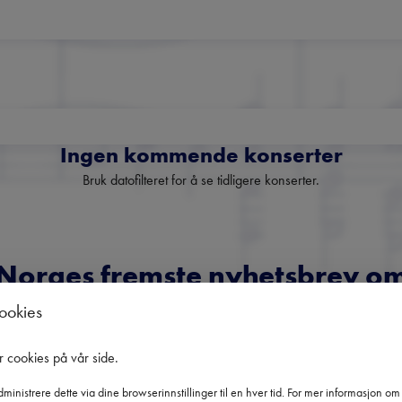
Ingen kommende konserter
Bruk datofilteret for å se tidligere konserter.
Norges fremste nyhetsbrev o
klassisk musikk
cookies
oversikt over kommende konserter, festivaler og utvalgte anbefali
r cookies på vår side
.
fra hele landet.
ministrere dette via dine browserinnstillinger til en hver tid. For mer informasjon o