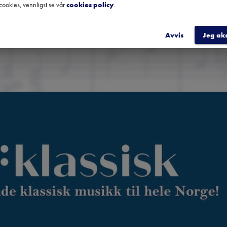
cookies, vennligst se vår
cookies policy
.
REGIST
Avvis
Jeg ak