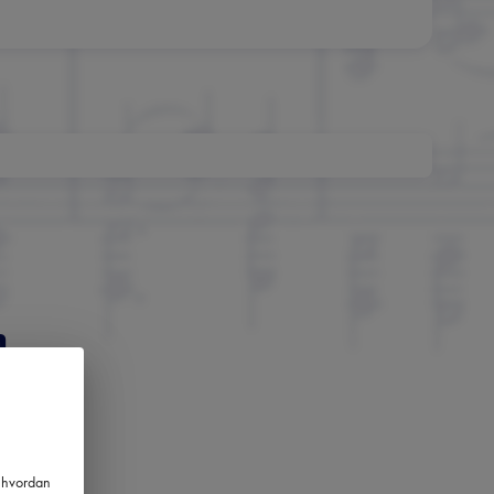
m
nger
m hvordan