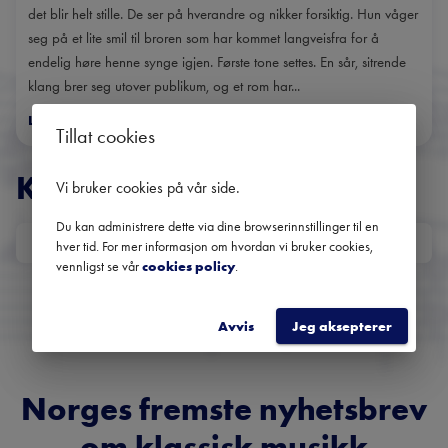
det blir helt stille. De ser på hverandre og nikker forsiktig. Hun våger
seg på et lite smil til broren som har kommet langveisfra for å
endelig høre henne synge igjen. Første tone settes. En sår, sitrende
klang brer seg utover publikum, og et rom har...
Les mer
>
Tillat cookies
KONSERTER
Vi bruker cookies på vår side
.
Du kan administrere dette via dine browserinnstillinger til en
DATO
hver tid. For mer informasjon om hvordan vi bruker cookies,
vennligst se vår
cookies policy
.
Ingen kommende konserter
Bruk datofilteret for å se tidligere konserter.
Avvis
Jeg aksepterer
Norges fremste nyhetsbrev
om klassisk musikk