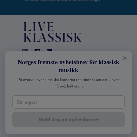
Norges fremste nyhetsbrev for klassisk
KONTAKT
musikk
Live Klassisk: +47 98670803
Få oversikt over klassiske konserter rett i innboksen din – hver
info@liveklassisk.no
måned, helt gratis.
Live Klassisk
Org nr: 932392364
Meld deg på nyhetsbrevet
Copyright ©
2026
Live Klassisk •
Personvern og
cookies