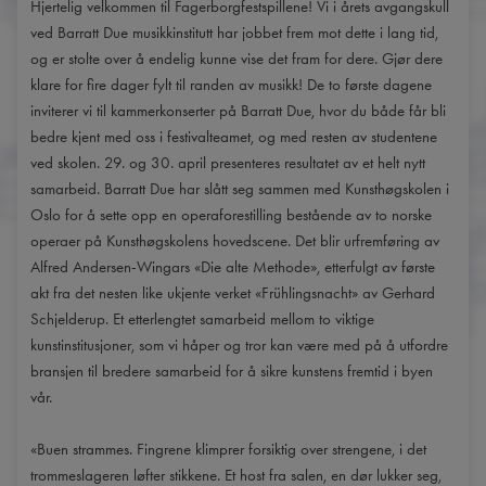
Hjertelig velkommen til Fagerborgfestspillene! Vi i årets avgangskull
ved Barratt Due musikkinstitutt har jobbet frem mot dette i lang tid,
og er stolte over å endelig kunne vise det fram for dere. Gjør dere
klare for fire dager fylt til randen av musikk! De to første dagene
inviterer vi til kammerkonserter på Barratt Due, hvor du både får bli
bedre kjent med oss i festivalteamet, og med resten av studentene
ved skolen. 29. og 30. april presenteres resultatet av et helt nytt
samarbeid. Barratt Due har slått seg sammen med Kunsthøgskolen i
Oslo for å sette opp en operaforestilling bestående av to norske
operaer på Kunsthøgskolens hovedscene. Det blir urfremføring av
Alfred Andersen-Wingars «Die alte Methode», etterfulgt av første
akt fra det nesten like ukjente verket «Frühlingsnacht» av Gerhard
Schjelderup. Et etterlengtet samarbeid mellom to viktige
kunstinstitusjoner, som vi håper og tror kan være med på å utfordre
bransjen til bredere samarbeid for å sikre kunstens fremtid i byen
vår.
«Buen strammes. Fingrene klimprer forsiktig over strengene, i det
trommeslageren løfter stikkene. Et host fra salen, en dør lukker seg,