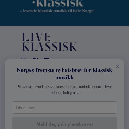
Norges fremste nyhetsbrev for klassisk
KONTAKT
musikk
Live Klassisk: +47 98670803
Få oversikt over klassiske konserter rett i innboksen din – hver
info@liveklassisk.no
måned, helt gratis.
Live Klassisk
Org nr: 932392364
Meld deg på nyhetsbrevet
Copyright ©
2026
Live Klassisk •
Personvern og