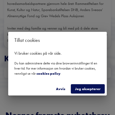
hovedsamarbeidspartnere gjennom hele året: Rammestiftelsen for
Kunst, Kultur og Natur, Sparebankstiftelsen DNB, Anders Sveaas’
Almennyttige Fond og Grev Wedels Plass Auksjoner.
Inviter med deg familie og venner og bli med på å dele store
kunstneriske opplevelser med oss. Hjertelig velkommen til eventyrlige
Tillat cookies
Ramme!
Vi bruker cookies på vår side
.
KONSERTER
Du kan administrere dette via dine browserinnstillinger til en
hver tid. For mer informasjon om hvordan vi bruker cookies,
DATO
vennligst se vår
cookies policy
.
Ingen kommende konserter
Bruk datofilteret for å se tidligere konserter.
Avvis
Jeg aksepterer