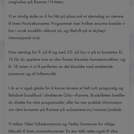
omgivelser på Ramme i Hvitsten.
Vi er utrolig stolte av å ha fått på plass nok et stjernelag av utøvere
til årets Havlystkonserter. Programmet viser hvilken enorme bredde vi
har i norsk musikkliv akkurat nå, og likefullt på et skyhøyt
internasjonalt nivå.
Hver søndag fra 9. juli til og med 30. juli byr vi på to konserter: kl.
14 får du oppleve noe av den fineste klassiske kammermusikken, og
kl. 18 reiser vi ut til periferien av det klassiske med smektende
jazztoner og rå folkemusikk.
I år er vi også glade for å kunne lansere et helt nytt, prisgunstig og
fleksibelt busstilbud i direkterute Oslo—Ramme. Bussbilletten bestiller
du direkte fra våre programsider, eller les mer praktisk informasjon
om våre konserter på Ramme på aulaseriene.no/ramme/praktisk.
Vi takker Viken fylkeskommune og Vestby kommune for viktige
tilskudd til årets sommerkonserter. En stor takk rettes også til våre