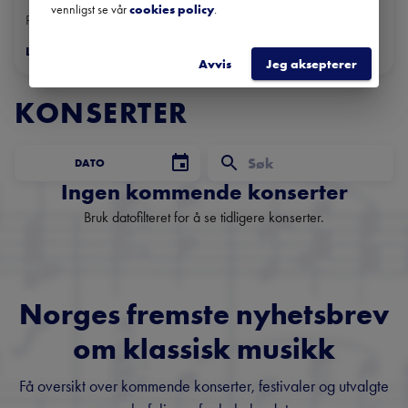
vennligst se vår
cookies policy
.
På jorda / Avslutningskonsert med Det norske damekor, Torshov...
Les mer
>
Avvis
Jeg aksepterer
KONSERTER
DATO
Ingen kommende konserter
Bruk datofilteret for å se tidligere konserter.
Norges fremste nyhetsbrev
om klassisk musikk
Få oversikt over kommende konserter, festivaler og utvalgte