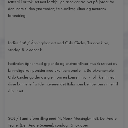
retter vi i år fokuset mot forskjellige aspekter av livet på jorda; fra
den indre til den ytre verden; følelseslivet, klima og naturens
forandring.
Ladies first! / Åpningskonsert med Oslo Circles, Torshov kirke,
søndag 8. oktober kl.
Festivalen åpner med gripende og ekstraordinær musikk skrevet av
kvinnelige komponister med ukonvensjonelle liv. Barokkensemblet
Oslo Circles guider oss gjennom en konsert hvor vi blir kjent med
disse kvinnene fra (det nåværende) Italia som kjempet om sin rett til
å bli hørt.
SOL / Familieforestilling med NyNorsk Messingkvintett, Det Andre
Teatret (Den Andre Scenen), søndag 15. oktober