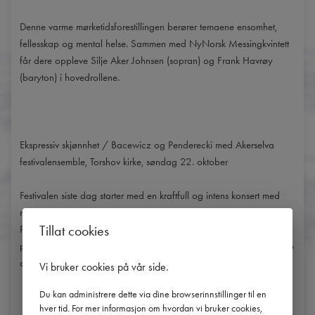
Denne varme mørketidsforestillingen berører temaene ensomhet,
fellesskap og mental helse. Sammen med NyNorsk Messingkvintett
får dere oppleve Silje Aker Johnsen (sopran) og Frank Havrøy
(baryton) i hovedrollene.
Ekspressiv skjønnhet / Bacewicz og Penderecki med Akerselva
festivalensemble, Torshov kirke, søndag 22. oktober
Festivalen siste dag starter med en kraftfull og intens konsert med
musikk av de to polske gigantene Grażyna Bacewicz og Krzysztof
Tillat cookies
Penderecki. Vi får høre to av deres mest elskede verker: Bacewicz
pianokvintett nr. 1 og Penderecki sekstett for klarinett, horn, stryketrio
og piano.
Vi bruker cookies på vår side
.
Du kan administrere dette via dine browserinnstillinger til en
hver tid. For mer informasjon om hvordan vi bruker cookies,