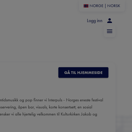
NORGE
|
NORSK
Logg inn
GÅ TIL HJEMMESIDE
mtidsmusikk og pop finner vi Interpuls - Norges eneste festival
ervering, åpen bar, visuals, korte konsertsett, en sosial
nsker vi alle hjertelig velkommen til Kulturkirken Jakob og