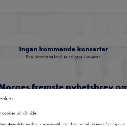
Ingen kommende konserter
Bruk datofilteret for å se tidligere konserter.
Norges fremste nyhetsbrev o
klassisk musikk
cookies
oversikt over kommende konserter, festivaler og utvalgte anbefali
r cookies på vår side
.
fra hele landet.
ministrere dette via dine browserinnstillinger til en hver tid. For mer informasjon o