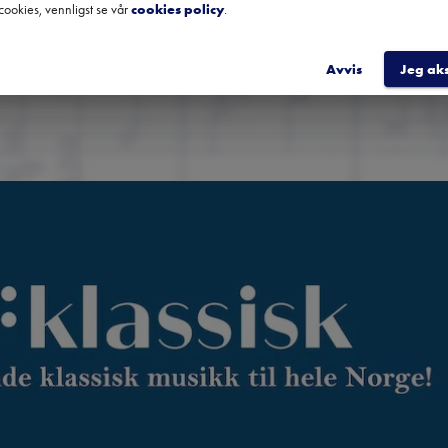
cookies, vennligst se vår
cookies policy
.
REGIST
Avvis
Jeg ak