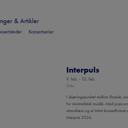
nger & Artikler
nsertsteder
Konsertserier
Interpuls
9. feb. - 10. feb.
Oslo
I skjæringspunktet mellom klassisk, sa
for minimalistisk musikk. Med popcorns
atmosfære og et intimt konsertformat ø
Interpuls 2024.