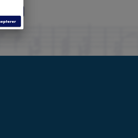
RER
septerer