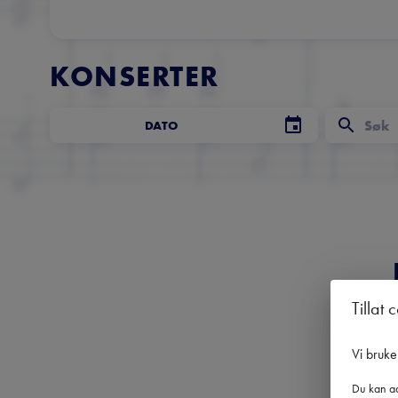
KONSERTER
DATO
Tillat 
Få 
Vi bruke
Du kan ad