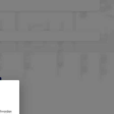
m
nger
m hvordan