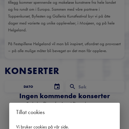
tillegg kommer spennende og makeløse kunstnere fra hele landet
og fra rundt om i Europa. Sammen med våre partnere i
Toppenkurset, Byfesten og Galleria Kunstfestival byr vi på åtte
dager med varierte og unike opplevelser, i Mosjøen, og på hele
Helgeland.
På Festspillene Helgeland vil man bli inspirert, utfordret og provosert
– på alle mulige måter bli beveget av det man får oppleve.
KONSERTER
DATO
Ingen kommende konserter
Bruk datofilteret for å se tidligere konserter.
Tillat cookies
Vi bruker cookies på vår side
.