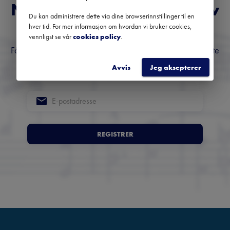
Norges fremste nyhetsbrev
Du kan administrere dette via dine browserinnstillinger til en
om klassisk musikk
hver tid. For mer informasjon om hvordan vi bruker cookies,
vennligst se vår
cookies policy
.
Få oversikt over kommende konserter, festivaler og utvalgte
anbefalinger fra hele landet.
Avvis
Jeg aksepterer
REGISTRER