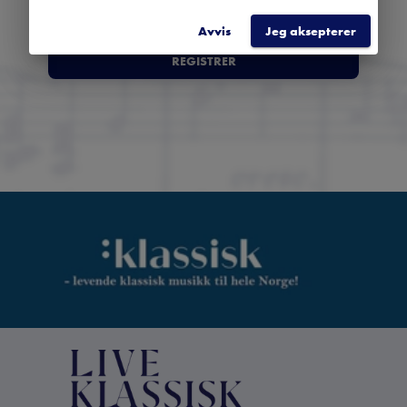
Avvis
Jeg aksepterer
REGISTRER