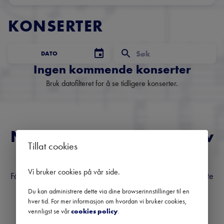
KONSERTER
DATO
Ingen kommende konserter
Bruk datofilteret for å se tidligere konserter.
Norges fremste nyhetsbrev
Tillat cookies
om klassisk musikk
Vi bruker cookies på vår side
.
Få oversikt over kommende konserter, festivaler og utvalgte
anbefalinger fra hele landet.
Du kan administrere dette via dine browserinnstillinger til en
hver tid. For mer informasjon om hvordan vi bruker cookies,
vennligst se vår
cookies policy
.