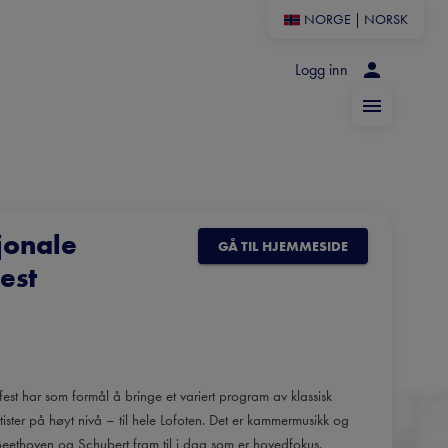
NORGE
|
NORSK
Logg inn
jonale
GÅ TIL HJEMMESIDE
est
st har som formål å bringe et variert program av klassisk
tister på høyt nivå – til hele Lofoten. Det er kammermusikk og
eethoven og Schubert fram til i dag som er hovedfokus.