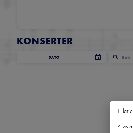
KONSERTER
DATO
Tillat 
Vi bruke
Få 