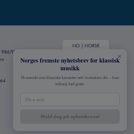
NO
|
NORSK
+47 98670803
.no
Norges fremste nyhetsbrev for klassisk
musikk
Få oversikt over klassiske konserter rett i innboksen din – hver
364
måned, helt gratis.
Meld deg på nyhetsbrevet