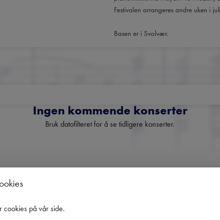
Festivalen arrangeres andre uken i jul
Basen er i Svolvær.
Ingen kommende konserter
Bruk datofilteret for å se tidligere konserter.
Norges fremste nyhetsbrev o
cookies
klassisk musikk
r cookies på vår side
.
oversikt over kommende konserter, festivaler og utvalgte anbefali