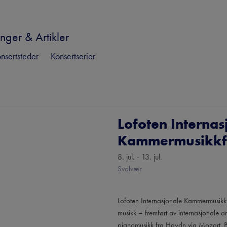
nger & Artikler
nsertsteder
Konsertserier
Lofoten Internas
Kammermusikkf
8. jul. - 13. jul.
Svolvær
Lofoten Internasjonale Kammermusikkfe
musikk – fremført av internasjonale ar
pianomusikk fra Haydn via Mozart, B