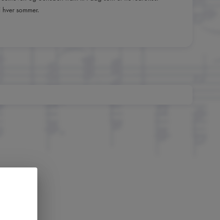
i hver sommer.
m
nger