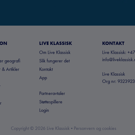
JON
LIVE KLASSISK
KONTAKT
Om Live Klassisk
Live Klassisk: 
info@liveklassisk
ter geografi
Slik fungerer det
 & Artikler
Kontakt
Live Klassisk
App
Org nr: 932392
r
Partneravtaler
Støttespillere
r
Login
Copyright ©
2026
Live Klassisk •
Personvern og cookies