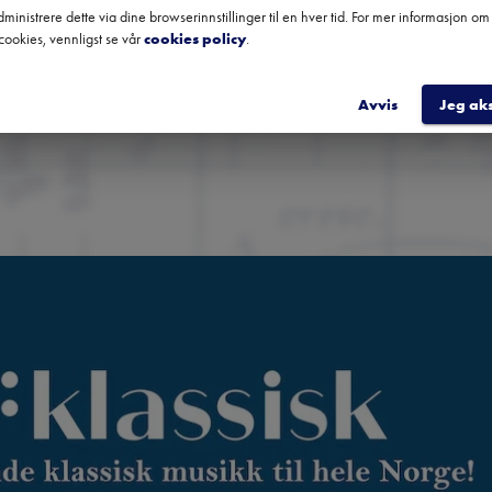
fra hele landet.
ministrere dette via dine browserinnstillinger til en hver tid. For mer informasjon o
cookies, vennligst se vår
cookies policy
.
REGIST
Avvis
Jeg ak