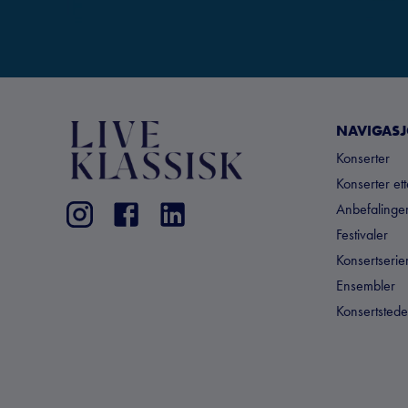
NAVIGAS
Konserter
Konserter et
Anbefalinger
Festivaler
Konsertserie
Ensembler
Konsertstede