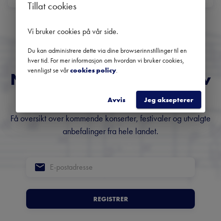
Tillat cookies
Ingen kommende konserter
Bruk datofilteret for å se tidligere konserter.
Vi bruker cookies på vår side
.
Du kan administrere dette via dine browserinnstillinger til en
hver tid. For mer informasjon om hvordan vi bruker cookies,
vennligst se vår
cookies policy
.
Norges fremste nyhetsbrev
om klassisk musikk
Avvis
Jeg aksepterer
Få oversikt over kommende konserter, festivaler og utvalgte
anbefalinger fra hele landet.
REGISTRER