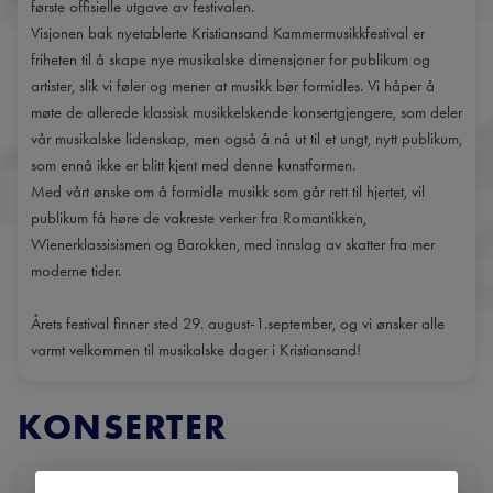
første offisielle utgave av festivalen.
Visjonen bak nyetablerte Kristiansand Kammermusikkfestival er
friheten til å skape nye musikalske dimensjoner for publikum og
artister, slik vi føler og mener at musikk bør formidles. Vi håper å
møte de allerede klassisk musikkelskende konsertgjengere, som deler
vår musikalske lidenskap, men også å nå ut til et ungt, nytt publikum,
som ennå ikke er blitt kjent med denne kunstformen.
Med vårt ønske om å formidle musikk som går rett til hjertet, vil
publikum få høre de vakreste verker fra Romantikken,
Wienerklassisismen og Barokken, med innslag av skatter fra mer
moderne tider.
Årets festival finner sted 29. august-1.september, og vi ønsker alle
varmt velkommen til musikalske dager i Kristiansand!
KONSERTER
DATO