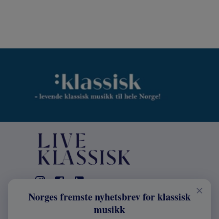
Norges fremste nyhetsbrev for klassisk
KONTAKT
musikk
Live Klassisk: +47 98670803