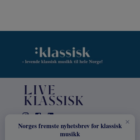
Norges fremste nyhetsbrev for klassisk
KONTAKT
musikk
Live Klassisk: +47 98670803