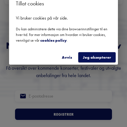
Tillat cookies
Ingen kommende konserter
Bruk datofilteret for å se tidligere konserter.
Vi bruker cookies på vår side
.
Du kan administrere dette via dine browserinnstillinger til en
hver tid. For mer informasjon om hvordan vi bruker cookies,
vennligst se vår
cookies policy
.
Norges fremste nyhetsbrev
om klassisk musikk
Avvis
Jeg aksepterer
Få oversikt over kommende konserter, festivaler og utvalgte
anbefalinger fra hele landet.
REGISTRER