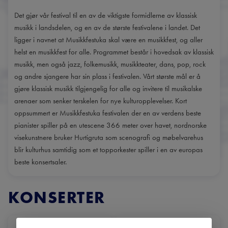
Det gjør vår festival til en av de viktigste formidlerne av klassisk
musikk i landsdelen, og en av de største festivalene i landet. Det
ligger i navnet at Musikkfestuka skal være en musikkfest, og aller
helst en musikkfest for alle. Programmet består i hovedsak av klassisk
musikk, men også jazz, folkemusikk, musikkteater, dans, pop, rock
og andre sjangere har sin plass i festivalen. Vårt største mål er å
gjøre klassisk musikk tilgjengelig for alle og invitere til musikalske
arenaer som senker terskelen for nye kulturopplevelser. Kort
oppsummert er Musikkfestuka festivalen der en av verdens beste
pianister spiller på en utescene 366 meter over havet, nordnorske
visekunstnere bruker Hurtigruta som scenografi og møbelvarehus
blir kulturhus samtidig som et topporkester spiller i en av europas
beste konsertsaler.
KONSERTER
DATO