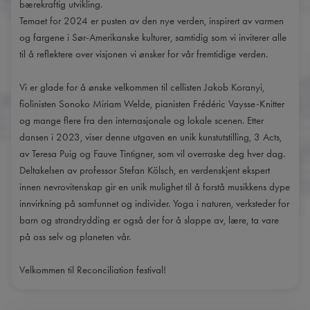
bærekraftig utvikling.
Temaet for 2024 er pusten av den nye verden, inspirert av varmen
og fargene i Sør-Amerikanske kulturer, samtidig som vi inviterer alle
til å reflektere over visjonen vi ønsker for vår fremtidige verden.
Vi er glade for å ønske velkommen til cellisten Jakob Koranyi,
fiolinisten Sonoko Miriam Welde, pianisten Frédéric Vaysse-Knitter
og mange flere fra den internasjonale og lokale scenen. Etter
dansen i 2023, viser denne utgaven en unik kunstutstilling, 3 Acts,
av Teresa Puig og Fauve Tintigner, som vil overraske deg hver dag.
Deltakelsen av professor Stefan Kölsch, en verdenskjent ekspert
innen nevrovitenskap gir en unik mulighet til å forstå musikkens dype
innvirkning på samfunnet og individer. Yoga i naturen, verksteder for
barn og strandrydding er også der for å slappe av, lære, ta vare
på oss selv og planeten vår.
Velkommen til Reconciliation festival!