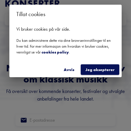
KONSERTER
Tillat cookies
DATO
Ingen kommende konserter
Vi bruker cookies på vår side
.
Bruk datofilteret for å se tidligere konserter.
Du kan administrere dette via dine browserinnstillinger til en
hver tid. For mer informasjon om hvordan vi bruker cookies,
vennligst se vår
cookies policy
.
Norges fremste nyhetsbrev
Avvis
Jeg aksepterer
om klassisk musikk
Få oversikt over kommende konserter, festivaler og utvalgte
anbefalinger fra hele landet.