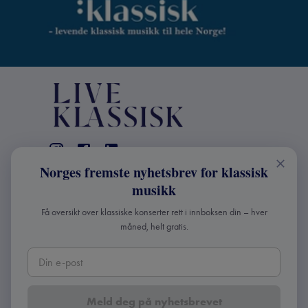
Norges fremste nyhetsbrev for klassisk
KONTAKT
musikk
Live Klassisk: +47 98670803
Få oversikt over klassiske konserter rett i innboksen din – hver
info@liveklassisk.no
måned, helt gratis.
Live Klassisk
Org nr: 932392364
Meld deg på nyhetsbrevet
Copyright ©
2026
Live Klassisk •
Personvern og