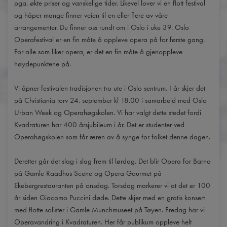
pga. økte priser og vanskelige tider. Likevel lover vi en flott festival
og håper mange finner veien til en eller flere av våre
arrangementer. Du finner oss rundt om i Oslo i uke 39. Oslo
Operafestival er en fin måte å oppleve opera på for første gang.
For alle som liker opera, er det en fin måte å gjenoppleve
høydepunktene på.
Vi åpner festivalen tradisjonen tro ute i Oslo sentrum. I år skjer det
på Christiania torv 24. september kl 18.00 i samarbeid med Oslo
Urban Week og Operahøgskolen. Vi har valgt dette stedet fordi
Kvadraturen har 400 årsjubileum i år. Det er studenter ved
Operahøgskolen som får æren av å synge for folket denne dagen.
Deretter går det slag i slag frem til lørdag. Det blir Opera for Barna
på Gamle Raadhus Scene og Opera Gourmet på
Ekebergrestauranten på onsdag. Torsdag markerer vi at det er 100
år siden Giacomo Puccini døde. Dette skjer med en gratis konsert
med flotte solister i Gamle Munchmuseet på Tøyen. Fredag har vi
Operavandring i Kvadraturen. Her får publikum oppleve helt