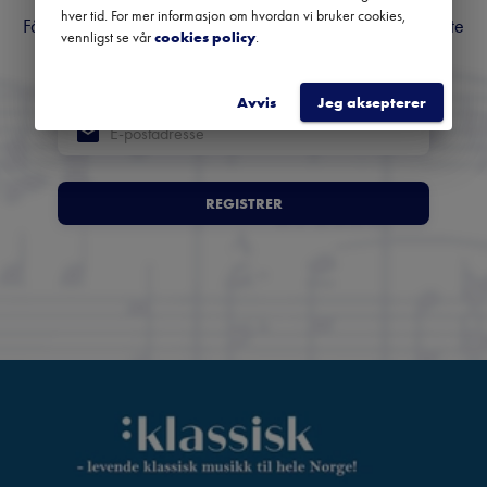
hver tid. For mer informasjon om hvordan vi bruker cookies,
Få oversikt over kommende konserter, festivaler og utvalgte
vennligst se vår
cookies policy
.
anbefalinger fra hele landet.
Avvis
Jeg aksepterer
REGISTRER