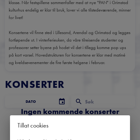
klasse. Når festspillene sammenfaller med at nye "PAN" i Grimstad
kulturhus endelig er klar til bruk, lover vi alle tilstedeværende, minner
for livet!
Konsertene vil finne sted i Lillesand, Arendal og Grimstad og legges
fortløpende ut. I vinterferieuken, da våre tilreisende studenter og
professorer setter byene på hodet vil det i tillegg komme pop ups
på kort varsel. Hovedstrukturen for konsertene er klar med matiné
og kveldsevenementer de fire første helgene i februar.
KONSERTER
DATO
Ingen kommende konserter
Bruk datofilteret for å se tidligere konserter.
Tillat cookies