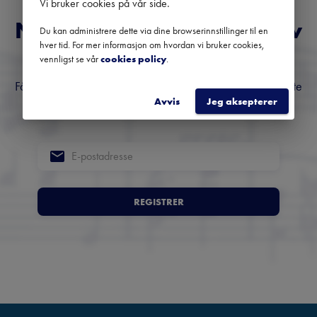
Vi bruker cookies på vår side
.
Norges fremste nyhetsbrev
Du kan administrere dette via dine browserinnstillinger til en
hver tid. For mer informasjon om hvordan vi bruker cookies,
om klassisk musikk
vennligst se vår
cookies policy
.
Få oversikt over kommende konserter, festivaler og utvalgte
Avvis
Jeg aksepterer
anbefalinger fra hele landet.
REGISTRER