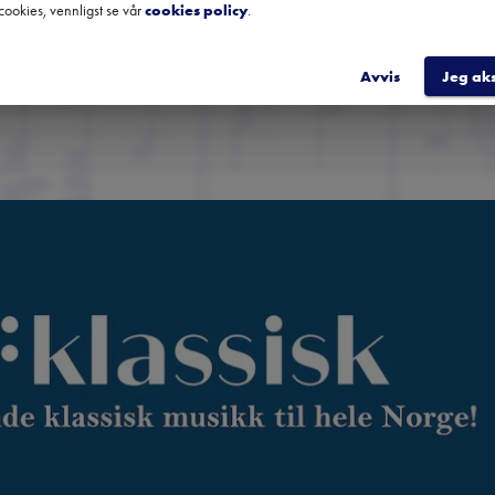
cookies, vennligst se vår
cookies policy
.
REGIST
Avvis
Jeg ak