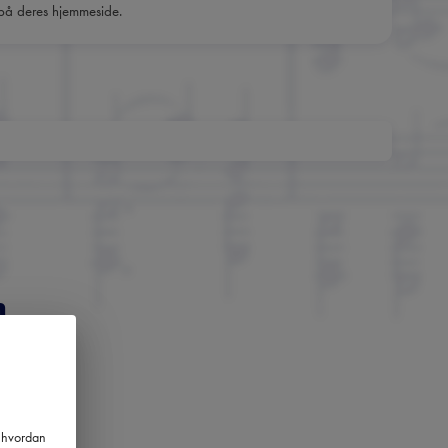
 på deres hjemmeside.
m
nger
m hvordan