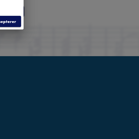
RER
septerer