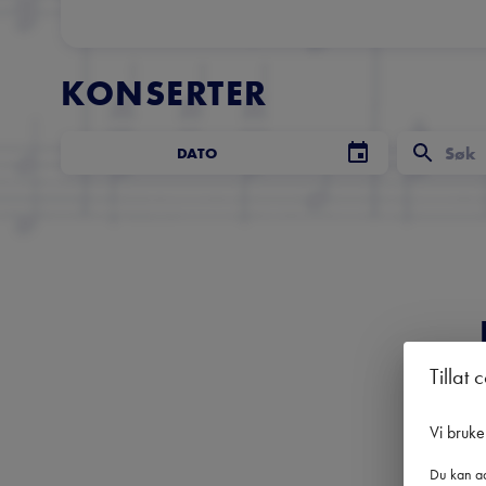
KONSERTER
DATO
Tillat 
Få 
Vi bruke
Du kan ad