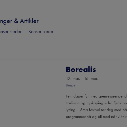
nger & Artikler
nsertsteder
Konsertserier
Borealis
12. mar. - 16. mar.
Bergen
Fem dager fylt med grensesprengende
tradisjon og nyskaping – fra fjelltoppe
lytting – årets festival tar deg med 
programmet nå og bli med når vi fei