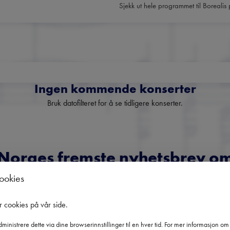
Sjekk ut hele programmet til Borealis
Ingen kommende konserter
Bruk datofilteret for å se tidligere konserter.
Norges fremste nyhetsbrev o
klassisk musikk
cookies
oversikt over kommende konserter, festivaler og utvalgte anbefali
r cookies på vår side
.
fra hele landet.
ministrere dette via dine browserinnstillinger til en hver tid. For mer informasjon o