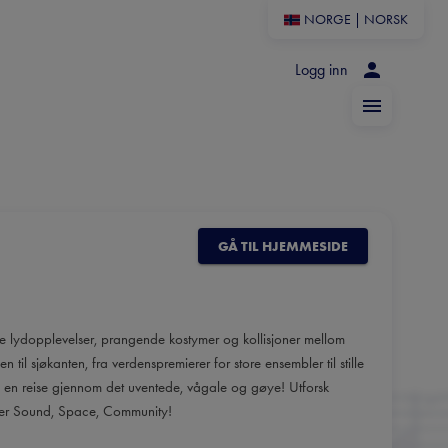
NORGE
|
NORSK
Logg inn
GÅ TIL HJEMMESIDE
 lydopplevelser, prangende kostymer og kollisjoner mellom
n til sjøkanten, fra verdenspremierer for store ensembler til stille
på en reise gjennom det uventede, vågale og gøye! Utforsk
rer Sound, Space, Community!