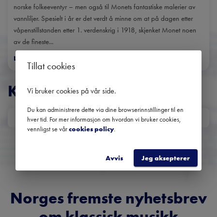
norske folkeeventyr – men også til Monets fantastiske malerier av
vannliljer. Spesielt i år er det verdt å minne om at på dagen etter
våpenstillstanden etter 1. verdenskrig i 1918, skjenket Monet noen
av de fineste...
Les mer
>
Tillat cookies
KONSERTER
Vi bruker cookies på vår side
.
Du kan administrere dette via dine browserinnstillinger til en
DATO
hver tid. For mer informasjon om hvordan vi bruker cookies,
vennligst se vår
cookies policy
.
Ingen kommende konserter
Bruk datofilteret for å se tidligere konserter.
Avvis
Jeg aksepterer
Norges fremste nyhetsbrev
om klassisk musikk