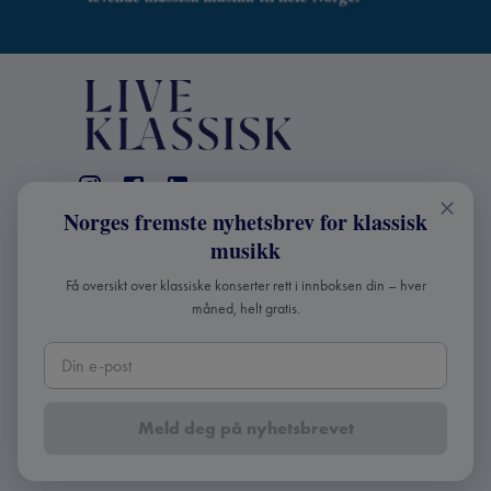
Norges fremste nyhetsbrev for klassisk
KONTAKT
musikk
Live Klassisk: +47 98670803
Få oversikt over klassiske konserter rett i innboksen din – hver
info@liveklassisk.no
måned, helt gratis.
Live Klassisk
Org nr: 932392364
Meld deg på nyhetsbrevet
Copyright ©
2026
Live Klassisk •
Personvern og
cookies