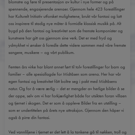
blomstre og føre til presentasjon av kultur i nye former og på
spennende, engasjerende arenaer. Gjennom hele 423 forestillinger
har Kulturelt Initiativ utforsket mulighetene, brukt vår fantasi og latt
oss inspirere til stadig nye måter å formidle klassisk musikk på. Alt
bygd på den fantasi og kreativitet som de fremste komponister og
kunstnere har gitt oss gjennom sine verk. Det er med fryd og
ydmykhet vi ønsker å foredle dette videre sammen med våre fremste
sangere, musikere – og vårt publikum.
Femten års virke har blant annet ført til tolv forestillinger for barn og
familier – alle spesiallagde for Midtåsen som arena. Her har vår
egen fantasi og kreativitet fått boltre seg i pakt med Midtåsens
natur. Og for å være ærlig – det er mengder av herlige bilder å se
der oppe, selv om vi har forkjærlighet både for utsikten foran villaen
og tjernet i skogen. Det er som å oppleve Bilder fra en utstilling –
som er undertittelen på årets nye attraksjon. Gjennom den håper vi
også å pirre din fantasi.
Ved vannliljene i tjernet er det lett å la tankene gå til nøkken, troll og