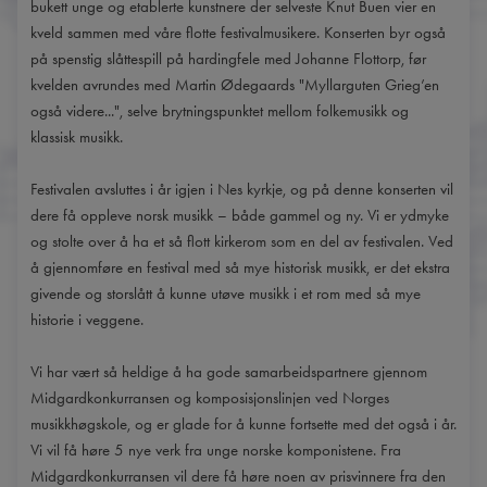
bukett unge og etablerte kunstnere der selveste Knut Buen vier en
kveld sammen med våre flotte festivalmusikere. Konserten byr også
på spenstig slåttespill på hardingfele med Johanne Flottorp, før
kvelden avrundes med Martin Ødegaards "Myllarguten Grieg’en
også videre...", selve brytningspunktet mellom folkemusikk og
klassisk musikk.
Festivalen avsluttes i år igjen i Nes kyrkje, og på denne konserten vil
dere få oppleve norsk musikk – både gammel og ny. Vi er ydmyke
og stolte over å ha et så flott kirkerom som en del av festivalen. Ved
å gjennomføre en festival med så mye historisk musikk, er det ekstra
givende og storslått å kunne utøve musikk i et rom med så mye
historie i veggene.
Vi har vært så heldige å ha gode samarbeidspartnere gjennom
Midgardkonkurransen og komposisjonslinjen ved Norges
musikkhøgskole, og er glade for å kunne fortsette med det også i år.
Vi vil få høre 5 nye verk fra unge norske komponistene. Fra
Midgardkonkurransen vil dere få høre noen av prisvinnere fra den