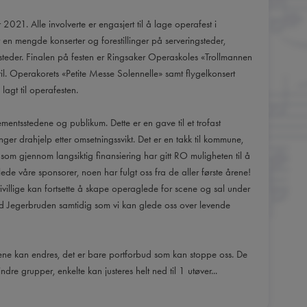
 2021. Alle involverte er engasjert til å lage operafest i
 en mengde konserter og forestillinger på serveringsteder,
teder. Finalen på festen er Ringsaker Operaskoles «Trollmannen
ril. Operakorets «Petite Messe Solennelle» samt flygelkonsert
lagt til operafesten.
gementsstedene og publikum. Dette er en gave til et trofast
ger drahjelp etter omsetningssvikt. Det er en takk til kommune,
om gjennom langsiktig finansiering har gitt RO muligheten til å
lede våre sponsorer, noen har fulgt oss fra de aller første årene!
frivillige kan fortsette å skape operaglede for scene og sal under
 med Jegerbruden samtidig som vi kan glede oss over levende
glene kan endres, det er bare portforbud som kan stoppe oss. De
ndre grupper, enkelte kan justeres helt ned til 1 utøver...