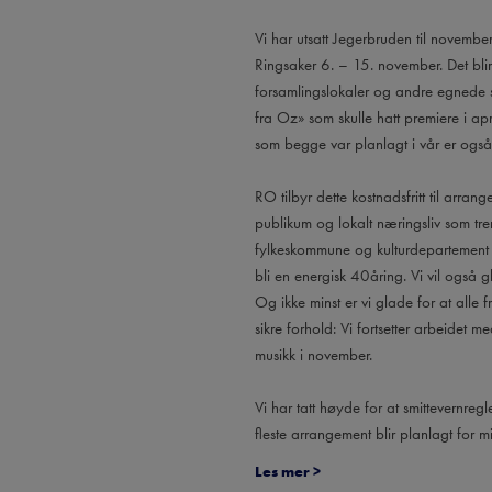
Vi har utsatt Jegerbruden til november
Ringsaker 6. – 15. november. Det blir
forsamlingslokaler og andre egnede s
fra Oz» som skulle hatt premiere i ap
som begge var planlagt i vår er også 
RO tilbyr dette kostnadsfritt til arran
publikum og lokalt næringsliv som tren
fylkeskommune og kulturdepartement s
bli en energisk 40åring. Vi vil også g
Og ikke minst er vi glade for at alle 
sikre forhold: Vi fortsetter arbeidet
musikk i november.
Vi har tatt høyde for at smittevernre
fleste arrangement blir planlagt for mi
Les mer
>