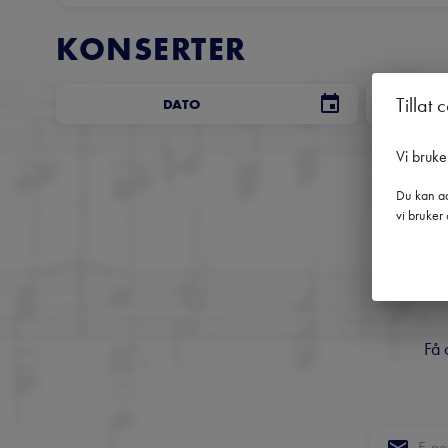
KONSERTER
Tillat 
DATO
Vi bruke
Du kan ad
vi bruker 
Få 