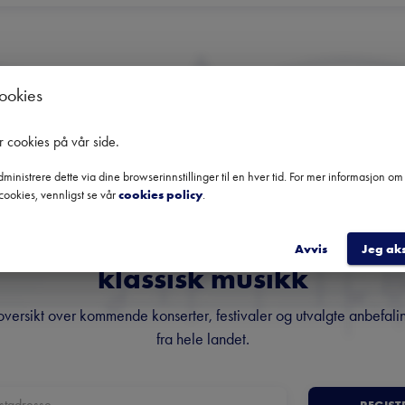
cookies
Ingen kommende konserter
r cookies på vår side
.
Bruk datofilteret for å se tidligere konserter.
ministrere dette via dine browserinnstillinger til en hver tid. For mer informasjon o
cookies, vennligst se vår
cookies policy
.
Norges fremste nyhetsbrev o
Avvis
Jeg ak
klassisk musikk
oversikt over kommende konserter, festivaler og utvalgte anbefali
fra hele landet.