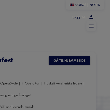
NORGE
|
NORSK
Logg inn
fest
GÅ TIL HJEMMESIDE
OperaSkole | 1 OperaKor | 1 bukett kunstneriske ledere |
lig mange frivillige!
EST med levende musikk!