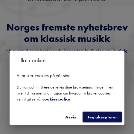
Norges fremste nyhetsbrev
om klassisk musikk
Få oversikt over kommende konserter, festivaler og utvalgte
anbefalinger fra hele landet.
Tillat cookies
Vi bruker cookies på vår side
.
Du kan administrere dette via dine browserinnstillinger til en
hver tid. For mer informasjon om hvordan vi bruker cookies,
vennligst se vår
cookies policy
.
REGISTRER
Avvis
Jeg aksepterer