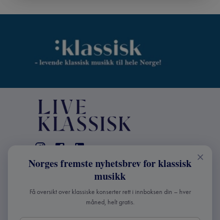
Norges fremste nyhetsbrev for klassisk
KONTAKT
musikk
Live Klassisk: +47 98670803
Få oversikt over klassiske konserter rett i innboksen din – hver
info@liveklassisk.no
måned, helt gratis.
Live Klassisk