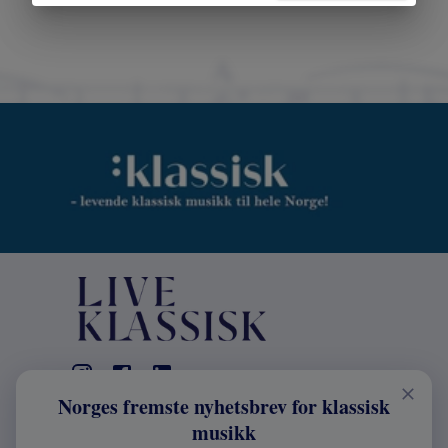
Norges fremste nyhetsbrev for klassisk
KONTAKT
musikk
Live Klassisk: +47 98670803