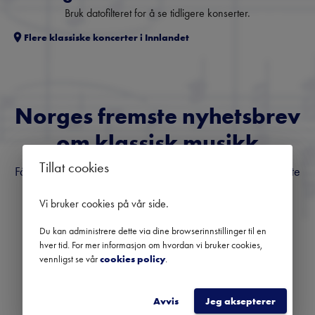
Bruk datofilteret for å se tidligere konserter.
Flere klassiske koncerter i
Innlandet
Norges fremste nyhetsbrev
om klassisk musikk
Tillat cookies
Få oversikt over kommende konserter, festivaler og utvalgte
anbefalinger fra hele landet.
Vi bruker cookies på vår side
.
Du kan administrere dette via dine browserinnstillinger til en
hver tid. For mer informasjon om hvordan vi bruker cookies,
vennligst se vår
cookies policy
.
REGISTRER
Avvis
Jeg aksepterer