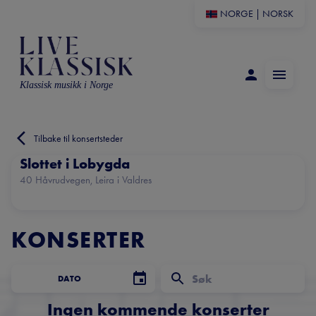
NORGE
|
NORSK
Klassisk musikk i Norge
Tilbake til konsertsteder
Slottet i Lobygda
40 Håvrudvegen, Leira i Valdres
KONSERTER
DATO
Ingen kommende konserter