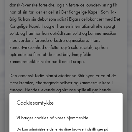
dansk/svenske forældre, og sin første celloundervisning fik 
han af sin far, der er cellist i Det Kongelige Kapel. Som 14-
årig fik han sin debut som solist i Elgars cellokoncert med Det 
Kongelige Kapel. I dag er han en internationalt efterspurgt 
solist, og han har han optrådt som solist og kammermusiker 
med verdens førende orkestre og musikere. Hans 
koncertvirksomhed omfatter også solo-recitals, og han 
optræder på flere af de mest betydningsfulde 
kammermusikfestivaler rundt om i Europa.

Den armensk fødte pianist Marianna Shirinyan er en af de 
mest kreative, eftertragtede solister og kammermusikere i 
Europa. Hendes levende og virtuose spillestil gør hende 
populær både som solist og kammermusiker. Shirinyan spiller 
Cookiesamtykke
med stor følsomhed, forståelse og teknisk kunnen og har et 
bredt repertoire. Hun er hyppig gæst på en række 
Vi bruger cookies på vores hjemmeside
.
internationale festivaler, bl.a. Schleswig-Holstein 
Musikfestival, Schwetzinger Festspiele, MDR 
Du kan administrere dette via dine browserindstillinger på