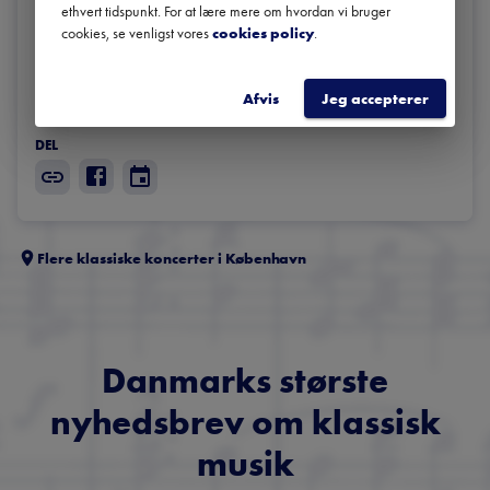
Sommermusikfestival, Festspillene i Bergen, samt Stavanger, 
ethvert tidspunkt. For at lære mere om hvordan vi bruger
Risør, Oxford International Chamber Music Festivals m.fl.

cookies, se venligst vores
cookies policy
.
Medvirkende: Andreas Brantelid, cello, Marianna Shirinyan, 
Afvis
Jeg accepterer
klaver
DEL
Flere klassiske koncerter i
København
Danmarks største
nyhedsbrev om klassisk
musik