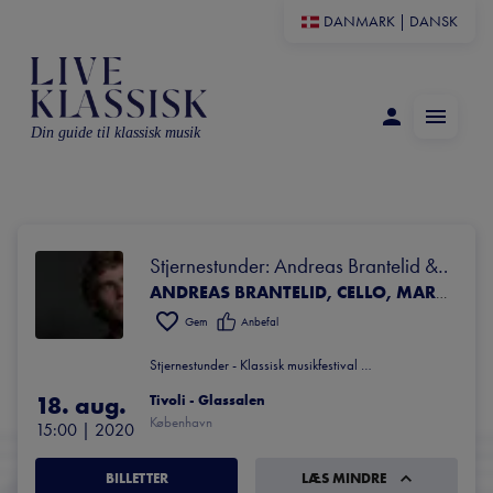
DANMARK
|
DANSK
Din guide til klassisk musik
Stjernestunder: Andreas Brantelid & 
Marianna Shirinyan
ANDREAS BRANTELID, CELLO, MARIANNA SHIRINYAN, KLAVER
Gem
Anbefal
Stjernestunder - Klassisk musikfestival i Tivoli
18. aug.
Tivoli - Glassalen
København
15:00
 | 
2020
BILLETTER
LÆS MINDRE