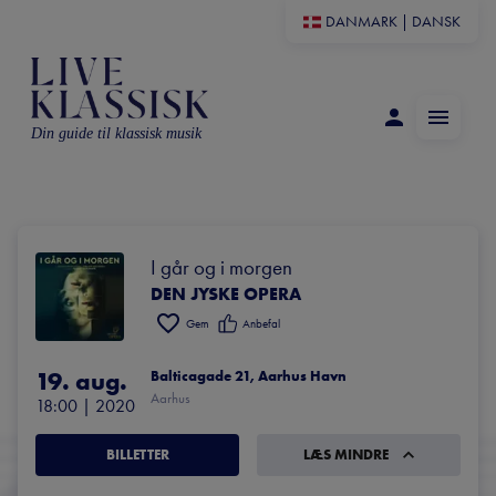
DANMARK
|
DANSK
Din guide til klassisk musik
I går og i morgen
DEN JYSKE OPERA
Gem
Anbefal
19. aug.
Balticagade 21, Aarhus Havn
Aarhus
18:00
 | 
2020
BILLETTER
LÆS MINDRE