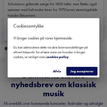
Schumanns gribende sange fra 1800-tallet, men flettes også 
sammen med helt andre toner fra 1970’ernes stemningsfulde 
franske filmunivers.
DEL
Cookiesamtykke
Vi bruger cookies på vores hjemmeside
.
Du kan administrere dette via dine browserindstillinger på
Flere klassiske koncerter i
Aarhus
ethvert tidspunkt. For at lære mere om hvordan vi bruger
cookies, se venligst vores
cookies policy
.
Afvis
Jeg accepterer
Danmarks største
nyhedsbrev om klassisk
musik
Få overblik over kommende koncerter, festivaler og udvalgte