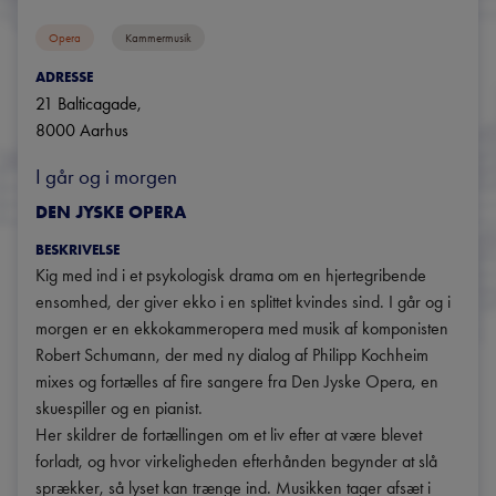
Opera
Kammermusik
ADRESSE
21 Balticagade
, 
8000
Aarhus
I går og i morgen
DEN JYSKE OPERA
BESKRIVELSE
Kig med ind i et psykologisk drama om en hjertegribende 
ensomhed, der giver ekko i en splittet kvindes sind. I går og i 
morgen er en ekkokammeropera med musik af komponisten 
Robert Schumann, der med ny dialog af Philipp Kochheim 
mixes og fortælles af fire sangere fra Den Jyske Opera, en 
skuespiller og en pianist.

Her skildrer de fortællingen om et liv efter at være blevet 
forladt, og hvor virkeligheden efterhånden begynder at slå 
sprækker, så lyset kan trænge ind. Musikken tager afsæt i 