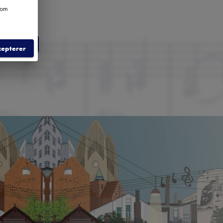
e om
LD
cepterer