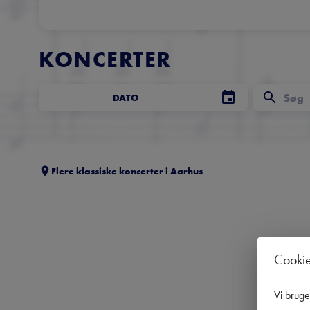
KONCERTER
DATO
Flere klassiske koncerter i
Aarhus
Cooki
Vi brug