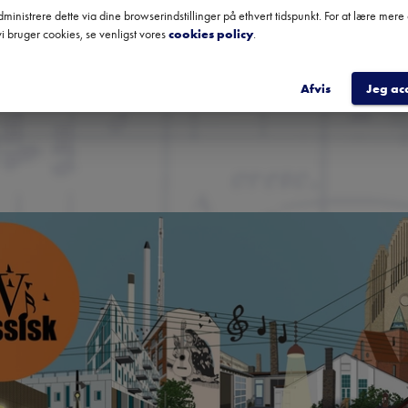
anbefalinger fra hele landet.
ministrere dette via dine browserindstillinger på ethvert tidspunkt. For at lære mer
i bruger cookies, se venligst vores
cookies policy
.
TILME
Afvis
Jeg ac