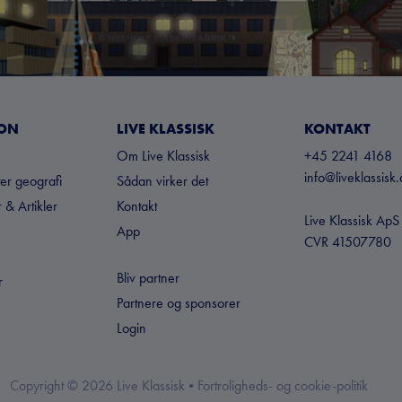
ION
LIVE KLASSISK
KONTAKT
Om Live Klassisk
+45 2241 4168
info@liveklassisk.
ter geografi
Sådan virker det
 & Artikler
Kontakt
Live Klassisk ApS
App
CVR 41507780
Bliv partner
r
Partnere og sponsorer
Login
Copyright ©
2026
Live Klassisk •
Fortroligheds- og cookie-politik