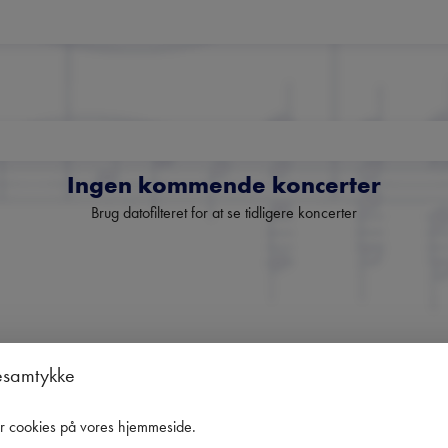
Ingen kommende koncerter
Brug datofilteret for at se tidligere koncerter
Danmarks største nyhedsbrev
esamtykke
om klassisk musik
er cookies på vores hjemmeside
.
Få overblik over kommende koncerter, festivaler og udvalgte