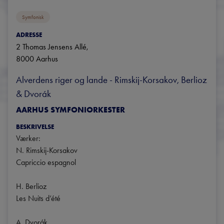
Symfonisk
ADRESSE
2 Thomas Jensens Allé
, 
8000
Aarhus
Alverdens riger og lande - Rimskij-Korsakov, Berlioz 
& Dvorák
AARHUS SYMFONIORKESTER
BESKRIVELSE
Værker:

N. Rimskij-Korsakov

Capriccio espagnol

H. Berlioz

Les Nuits d’été

A. Dvorák
