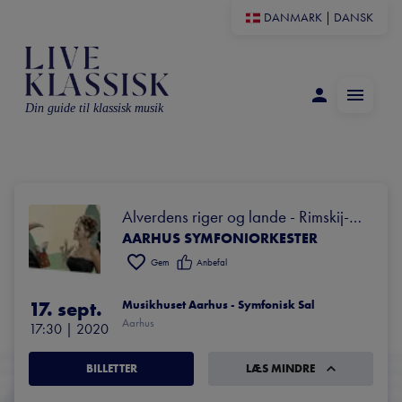
DANMARK
|
DANSK
Din guide til klassisk musik
Alverdens riger og lande - Rimskij-
AARHUS SYMFONIORKESTER
Korsakov, Berlioz & Dvorák
Gem
Anbefal
17. sept.
Musikhuset Aarhus - Symfonisk Sal
Aarhus
17:30
 | 
2020
BILLETTER
LÆS MINDRE