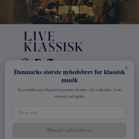
Danmarks største nyhedsbrev for klassisk
KONTAKT
musik
+45 2241 4168
Få overblik over klassisk koncerter direkte i din indbakke - hver
info@liveklassisk.dk
måned, helt gratis.
Live Klassisk ApS
CVR 41507780
Tilmeld nyhedsbrev
Copyright ©
2026
Live Klassisk •
Fortroligheds- og
cookie-politik