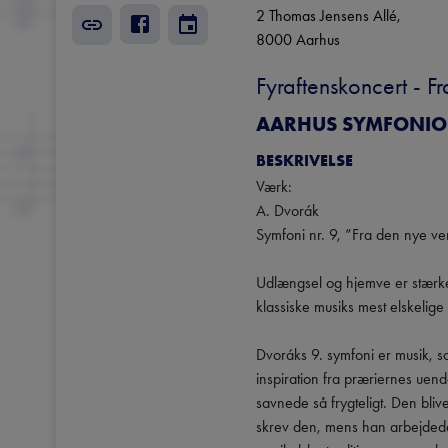
2 Thomas Jensens Allé
, 
8000
Aarhus
Fyraftenskoncert - F
AARHUS SYMFONIO
BESKRIVELSE
Værk:

A. Dvorák

Symfoni nr. 9, ”Fra den nye ve
Udlængsel og hjemve er stærke 
klassiske musiks mest elskelige
Dvoráks 9. symfoni er musik, som
inspiration fra præriernes uen
savnede så frygteligt. Den bliv
skrev den, mens han arbejdede 