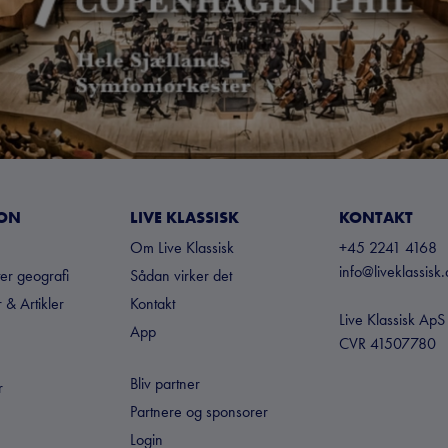
ION
LIVE KLASSISK
KONTAKT
Om Live Klassisk
+45 2241 4168
info@liveklassisk.
ter geografi
Sådan virker det
 & Artikler
Kontakt
Live Klassisk ApS
App
CVR 41507780
Bliv partner
r
Partnere og sponsorer
Login