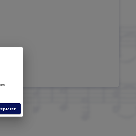
e om
cepterer