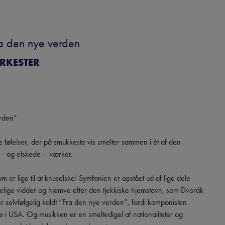
ra den nye verden
RKESTER
rden”

følelser, der på smukkeste vis smelter sammen i ét af den 
 – og elskede – værker.

 er lige til at knuselske! Symfonien er opstået ud af lige dele 
delige vidder og hjemve efter den tjekkiske hjemstavn, som Dvorák 
er selvfølgelig kaldt ”Fra den nye verden”, fordi komponisten 
i USA. Og musikken er en smeltedigel af nationaliteter og 