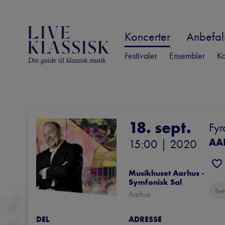
Koncerter
Anbefali
Festivaler
Ensembler
Ko
Din guide til klassisk musik
18. sept.
Fyr
AA
15:00
 | 
2020
Musikhuset Aarhus - 
Symfonisk Sal
Sym
Aarhus
DEL
ADRESSE