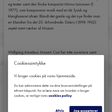
og teater samt den finske komponist Minna Leinonen (f. 
1977), som komponerer musik med et råt, fysisk og 
klangbaseret afsæt. Blandt det gamle og det nye finder man 
en klassiker fra det 20. århundrede: Eislers (1898-1962) 
septet samt værker af Mozart.

Wolfgang Amadeus Mozart: Cosí fan tutte ouverture samt 
uddrag, arr. for blæsere

Cookiesamtykke
Matias Vestergård Hansen: Six Elegies

Hans Eisler: Septet

Vi bruger cookies på vores hjemmeside
.
Minna Leinonen: HUSH

Britta Byström: A Walk to Mozart for strygere og sav

Du kan administrere dette via dine browserindstillinger på
Wolfgang Amadeus Mozart: Klarinetkvintet
ethvert tidspunkt. For at lære mere om hvordan vi bruger
cookies, se venligst vores
cookies policy
.
DEL
Afvis
Jeg accepterer