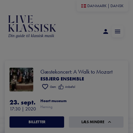
DANMARK
|
DANSK
Din guide til klassisk musik
Gæstekoncert: A Walk to Mozart
ESBJERG ENSEMBLE
Gem
Anbefal
23. sept.
Heart museum
Herning
17:30
 | 
2020
BILLETTER
LÆS MINDRE