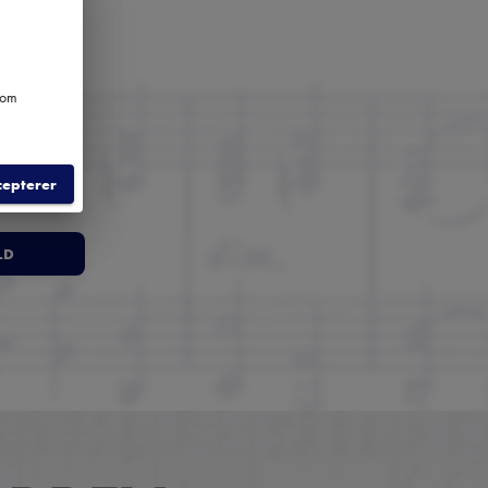
e om
cepterer
LD