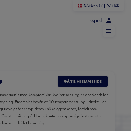
DANMARK
|
DANSK
Log ind
e
GÅ TIL HJEMMESIDE
kammermusik med kompromisløs kvalitetssans, og er anerkendt for
ægning. Ensemblet består af 10 temperaments- og udtryksfulde
ligt udvalgt for netop deres unikke egenskaber, fordelt som
øj. Gæstemusikere på klaver, kontrabas og øvrige instrumenter
er kræver udvidet besætning.