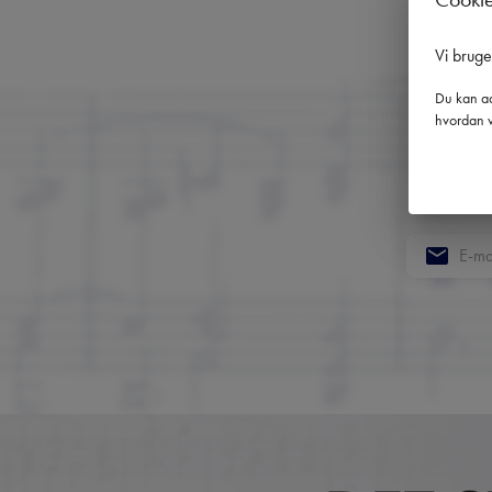
Vi brug
Du kan ad
hvordan v