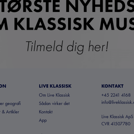
ION
LIVE KLASSISK
KONTAKT
Om Live Klassisk
+45 2241 4168
info@liveklassisk.
ter geografi
Sådan virker det
 & Artikler
Kontakt
Live Klassisk ApS
App
CVR 41507780