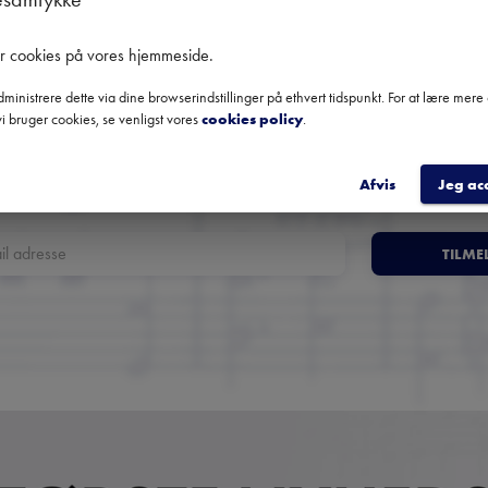
Danmarks største nyhedsbrev
er cookies på vores hjemmeside
.
om klassisk musik
ministrere dette via dine browserindstillinger på ethvert tidspunkt. For at lære mer
i bruger cookies, se venligst vores
cookies policy
.
Få overblik over kommende koncerter, festivaler og udvalgte
anbefalinger fra hele landet.
Afvis
Jeg ac
TILME