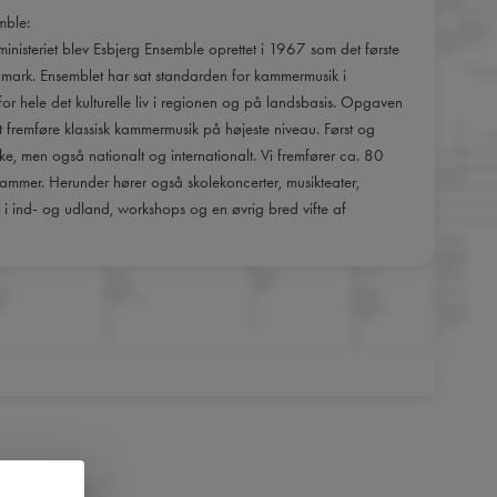
mble:
rministeriet blev Esbjerg Ensemble oprettet i 1967 som det første
mark. Ensemblet har sat standarden for kammermusik i
or hele det kulturelle liv i regionen og på landsbasis. Opgaven
remføre klassisk kammermusik på højeste niveau. Først og
e, men også nationalt og internationalt. Vi fremfører ca. 80
ammer. Herunder hører også skolekoncerter, musikteater,
 i ind- og udland, workshops og en øvrig bred vifte af