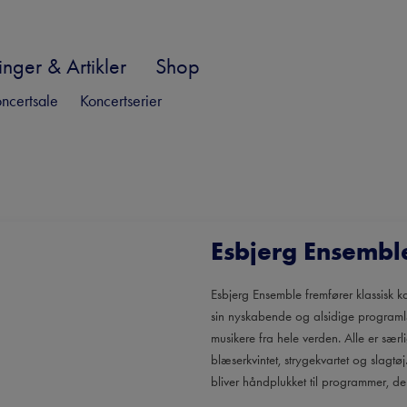
nger & Artikler
Shop
ncertsale
Koncertserier
Esbjerg Ensembl
Esbjerg Ensemble fremfører klassisk 
sin nyskabende og alsidige programl
musikere fra hele verden. Alle er sær
blæserkvintet, strygekvartet og slagt
bliver håndplukket til programmer, d