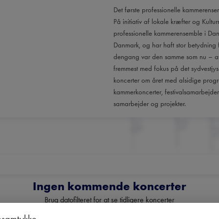
Det første professionelle kammerense
På initiativ af lokale kræfter og Kultu
professionelle kammerensemble i Dan
Danmark, og har haft stor betydning f
dengang var den samme som nu – at f
fremmest med fokus på det sydvestjysk
koncerter om året med alsidige progr
kammerkoncerter, festivalsamarbejder
samarbejder og projekter.
Ingen kommende koncerter
Brug datofilteret for at se tidligere koncerter
esamtykke