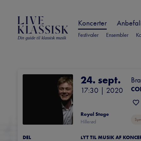
Koncerter
Anbefali
Festivaler
Ensembler
Ko
Din guide til klassisk musik
24. sept.
Bra
CO
17:30
 | 
2020
Royal Stage
Sym
Hillerød
DEL
LYT TIL MUSIK AF KONC