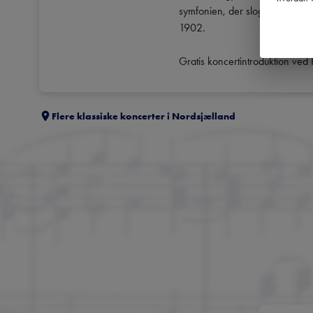
symfonien, der slog hans status
1902.

Gratis koncertintroduktion ved
Flere klassiske koncerter i
Nordsjælland