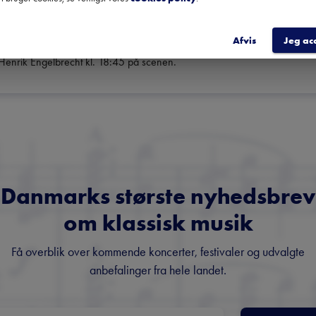
 som nationalhelt i Finland fast allerede ved dens premiere i marts 
Afvis
Jeg ac
 Henrik Engelbrecht kl. 18:45 på scenen.
Danmarks største nyhedsbrev
om klassisk musik
Få overblik over kommende koncerter, festivaler og udvalgte
anbefalinger fra hele landet.