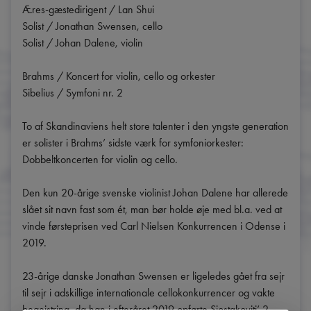
Æres-gæstedirigent / Lan Shui

Solist / Jonathan Swensen, cello

Solist / Johan Dalene, violin

Brahms / Koncert for violin, cello og orkester

Sibelius / Symfoni nr. 2

To af Skandinaviens helt store talenter i den yngste generation 
er solister i Brahms’ sidste værk for symfoniorkester: 
Dobbeltkoncerten for violin og cello.

Den kun 20-årige svenske violinist Johan Dalene har allerede 
slået sit navn fast som ét, man bør holde øje med bl.a. ved at 
vinde førsteprisen ved Carl Nielsen Konkurrencen i Odense i 
2019.

23-årige danske Jonathan Swensen er ligeledes gået fra sejr 
til sejr i adskillige internationale cellokonkurrencer og vakte 
begejstring, da han i efteråret 2019 opførte Sjostakovitj’ 2. 