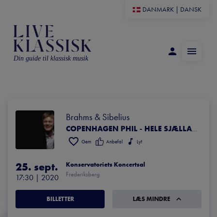
DANMARK
|
DANSK
Din guide til klassisk musik
Brahms & Sibelius
COPENHAGEN PHIL - HELE SJÆLLANDS SYMFONIORKESTER
Gem
Anbefal
Lyt
25. sept.
Konservatoriets Koncertsal
Frederiksberg
17:30
 | 
2020
BILLETTER
LÆS MINDRE