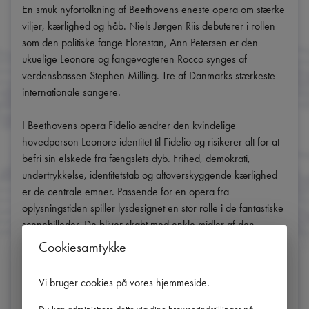
En smuk nyfortolkning af Beethovens eneste opera om stærke 
viljer, kærlighed og håb. Niels Jørgen Riis debuterer i rollen 
som den politiske fange Florestan, Ann Petersen er den 
ukuelige Leonore og fangevogteren Rocco synges af 
verdensbassen Stephen Milling. Tre af Danmarks stærkeste 
internationale sangere.

I Beethovens opera Fidelio ændrer den kvindelige 
hovedperson Leonore identitet til Fidelio og risikerer alt for at 
befri sin elskede fra fængslets dyb. Frihed, demokrati, 
undertrykkelse, identitetstab og altoverskyggende kærlighed 
er de centrale emner. Passende for en opera fra 
oplysningstiden spiller lysdesignet en stor rolle i de fantastiske 
scenebilleder. De bliver skabt med enkle midler af den 
engelske lysdesigner Lee Curran og den danske scenograf 
Cookiesamtykke
Steffen Aarfing, der begge har vundet priser for deres 
arbejde. Aarfing har også, sammen med det danske 
Vi bruger cookies på vores hjemmeside
.
designfirma Carcel, skabt forestillingens tidløse kostumer. Det 
hele sættes i scene af operachef John Fulljames.
