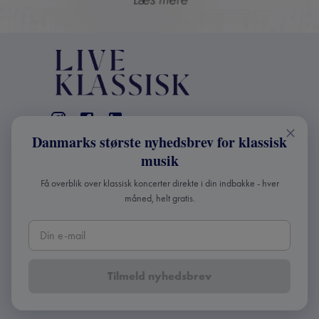
Danmarks største nyhedsbrev for klassisk
KONTAKT
musik
+45 2241 4168
Få overblik over klassisk koncerter direkte i din indbakke - hver
info@liveklassisk.dk
måned, helt gratis.
Live Klassisk ApS
CVR 41507780
Tilmeld nyhedsbrev
Copyright ©
2026
Live Klassisk •
Fortroligheds- og
cookie-politik