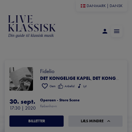
DANMARK
|
DANSK
Din guide til klassisk musik
Fidelio
DET KONGELIGE KAPEL
DET KONGELIGE OPERAKOR
,
Gem
Anbefal
Lyt
30. sept.
Operaen - Store Scene
København
17:30
 | 
2020
BILLETTER
LÆS MINDRE