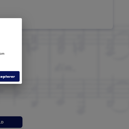
e om
cepterer
LD