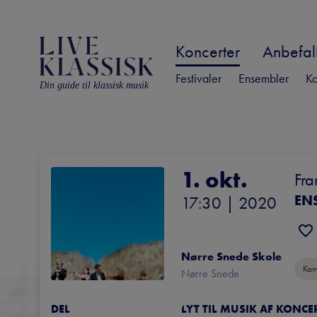
Koncerter
Anbefali
Festivaler
Ensembler
Ko
Din guide til klassisk musik
1. okt.
Fra
EN
17:30
 | 
2020
Nørre Snede Skole
Kam
Nørre Snede
DEL
LYT TIL MUSIK AF KONC