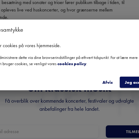
esætning med sonater og trioer fører publikum tilbage i tiden, til 
 opleves live ved huskoncerter, og hvor grænserne mellem 
ende.
esamtykke
er cookies på vores hjemmeside
.
ministrere dette via dine browserindstillinger på ethvert tidspunkt. For at lære mer
i bruger cookies, se venligst vores
cookies policy
.
Danmarks største nyhedsbrev
Afvis
Jeg ac
om klassisk musik
Få overblik over kommende koncerter, festivaler og udvalgte
anbefalinger fra hele landet.
TILME