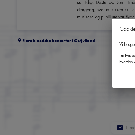
samtidige Destenay. Den intime b
dengang, hvor musikken skulle
musikere og publikum var flyd
Cooki
Flere klassiske koncerter i
Østjylland
Vi brug
Du kan ad
hvordan v