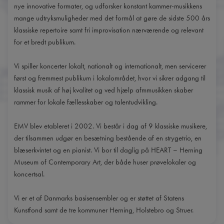
nye innovative formater, og udforsker konstant kammer-musikkens
mange udtryksmuligheder med det formål at gøre de sidste 500 års
klassiske repertoire samt fri improvisation nærværende og relevant
for et bredt publikum.
Vi spiller koncerter lokalt, nationalt og internationalt, men servicerer
først og fremmest publikum i lokalområdet, hvor vi sikrer adgang til
klassisk musik af høj kvalitet og ved hjælp afmmusikken skaber
rammer for lokale fællesskaber og talentudvikling.
EMV blev etableret i 2002. Vi består i dag af 9 klassiske musikere,
der tilsammen udgør en besætning bestående af en strygetrio, en
blæserkvintet og en pianist. Vi bor til daglig på HEART – Herning
Museum of Contemporary Art, der både huser prøvelokaler og
koncertsal.
Vi er et af Danmarks basisensembler og er støttet af Statens