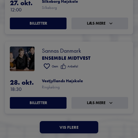
27. okt.
Silkeborg Højskole
Silkeborg
12:00
BILLETTER
LÆS MERE
Sannas Danmark
ENSEMBLE MIDTVEST
Gem
Anbefal
28. okt.
Vestjyllands Højskole
Ringkøbing
18:30
BILLETTER
LÆS MERE
VIS FLERE