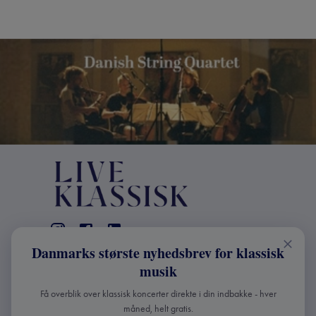
Danmarks største nyhedsbrev for klassisk
KONTAKT
musik
+45 2241 4168
Få overblik over klassisk koncerter direkte i din indbakke - hver
info@liveklassisk.dk
måned, helt gratis.