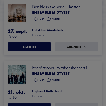
Den klassiske serie: Næsten 
ENSEMBLE MIDTVEST
symfonisk oplevelse
Gem
Anbefal
27. sept.
Holstebro Musikskole
Holstebro
13:00
BILLETTER
LÆS MERE
Efterårstoner: Fyraftenskoncert i 
ENSEMBLE MIDTVEST
Højhuset
Gem
Anbefal
21. okt.
Højhuset Kulturhotel
Herning
15:30