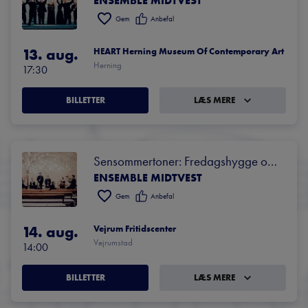
ENSEMBLE MIDTVEST
Gem
Anbefal
13. aug.
HEART Herning Museum Of Contemporary Art
Herning
17:30
BILLETTER
LÆS MERE
Sensommertoner: Fredagshygge og 
ENSEMBLE MIDTVEST
koncert
Gem
Anbefal
14. aug.
Vejrum Fritidscenter
Vejrumstad
14:00
BILLETTER
LÆS MERE