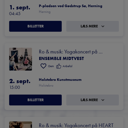
1. sept.
P-pladsen ved Gødstrup Sø, Herning
Herning
04:45
BILLETTER
LÆS MERE
Ro & musik: Yogakoncert på 
ENSEMBLE MIDTVEST
Holstebro Kunstmuseum
Gem
Anbefal
2. sept.
Holstebro Kunstmuseum
Holstebro
15:00
BILLETTER
LÆS MERE
Ro & musik: Yogakoncert på HEART