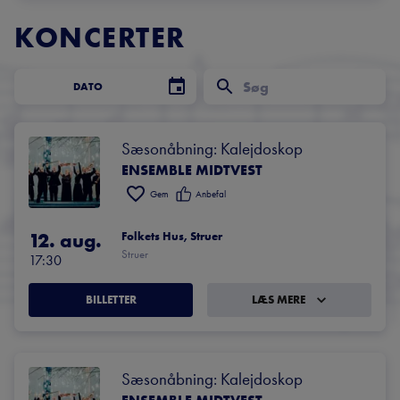
KONCERTER
DATO
Sæsonåbning: Kalejdoskop
ENSEMBLE MIDTVEST
Gem
Anbefal
12. aug.
Folkets Hus, Struer
Struer
17:30
BILLETTER
LÆS MERE
Sæsonåbning: Kalejdoskop