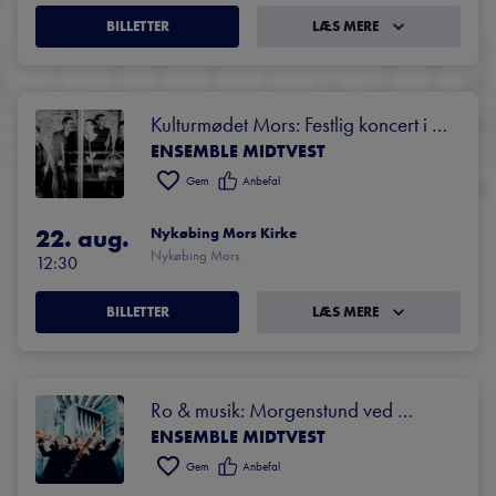
BILLETTER
LÆS MERE
Kulturmødet Mors: Festlig koncert i 
ENSEMBLE MIDTVEST
kirken
Gem
Anbefal
22. aug.
Nykøbing Mors Kirke
Nykøbing Mors
12:30
BILLETTER
LÆS MERE
Ro & musik: Morgenstund ved 
ENSEMBLE MIDTVEST
Gødstrup Sø
Gem
Anbefal