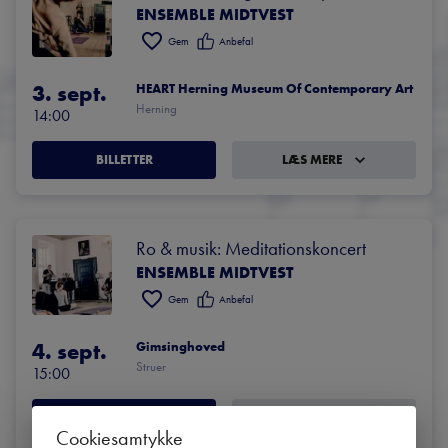
ENSEMBLE MIDTVEST
Gem
Anbefal
3. sept.
HEART Herning Museum Of Contemporary Art
Herning
14:00
BILLETTER
LÆS MERE
Ro & musik: Meditationskoncert
ENSEMBLE MIDTVEST
Gem
Anbefal
4. sept.
Gimsinghoved
Struer
15:00
BILLETTER
LÆS MERE
Cookiesamtykke