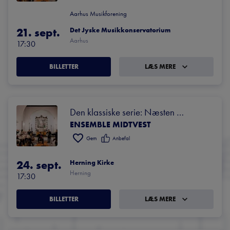
Aarhus Musikforening
21. sept.
Det Jyske Musikkonservatorium
Aarhus
17:30
BILLETTER
LÆS MERE
Den klassiske serie: Næsten 
ENSEMBLE MIDTVEST
symfonisk oplevelse
Gem
Anbefal
24. sept.
Herning Kirke
Herning
17:30
BILLETTER
LÆS MERE