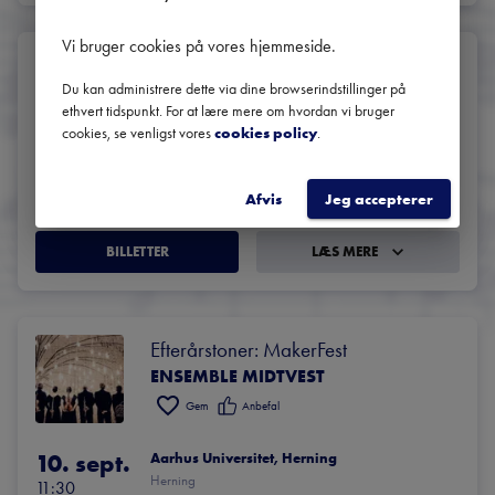
Vi bruger cookies på vores hjemmeside
.
Efterårstoner: Holstebro Pride
Du kan administrere dette via dine browserindstillinger på
ENSEMBLE MIDTVEST
ethvert tidspunkt. For at lære mere om hvordan vi bruger
Gem
Anbefal
cookies, se venligst vores
cookies policy
.
9. sept.
Holstebro Bibliotek
Holstebro
Afvis
Jeg accepterer
15:00
BILLETTER
LÆS MERE
Efterårstoner: MakerFest
ENSEMBLE MIDTVEST
Gem
Anbefal
10. sept.
Aarhus Universitet, Herning
Herning
11:30