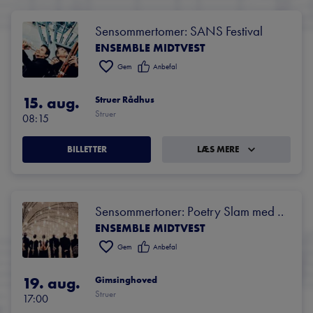
Sensommertomer: SANS Festival
ENSEMBLE MIDTVEST
Gem
Anbefal
15. aug.
Struer Rådhus
Struer
08:15
BILLETTER
LÆS MERE
Sensommertoner: Poetry Slam med 
ENSEMBLE MIDTVEST
Jeppe Tomzak
Gem
Anbefal
19. aug.
Gimsinghoved
Struer
17:00