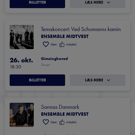
BILLETTER
LÆS MERE
Temakoncert: Ved Schumanns kamin
ENSEMBLE MIDTVEST
Gem
Anbefal
26. okt.
Gimsinghoved
Struer
18:30
BILLETTER
LÆS MERE
Sannas Danmark
ENSEMBLE MIDTVEST
Gem
Anbefal