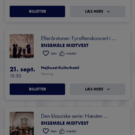
BILLETTER
LÆS MERE
Efterårstoner: Fyraftenskoncert i 
ENSEMBLE MIDTVEST
Højhuset
Gem
Anbefal
21. sept.
Højhuset Kulturhotel
Herning
15:30
BILLETTER
LÆS MERE
Den klassiske serie: Næsten 
ENSEMBLE MIDTVEST
symfonisk oplevelse
Gem
Anbefal