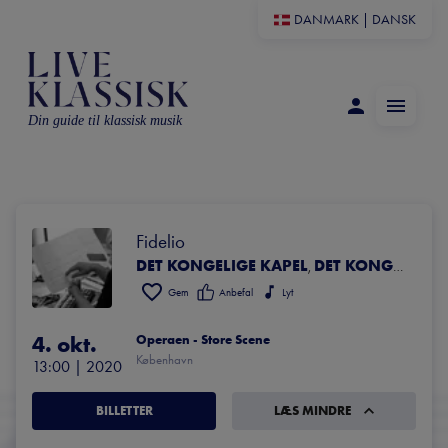
DANMARK
|
DANSK
Din guide til klassisk musik
Fidelio
DET KONGELIGE KAPEL
DET KONGELIGE OPERAKOR
,
Gem
Anbefal
Lyt
4. okt.
Operaen - Store Scene
København
13:00
 | 
2020
BILLETTER
LÆS MINDRE