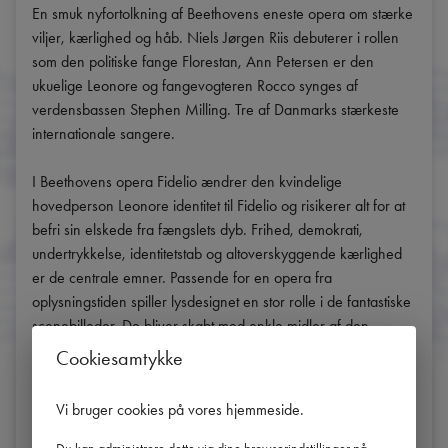
En smuk nyfortolkning af Beethovens eneste opera om stærke 
viljer, kærlighed og håb. Niels Jørgen Riis debuterer i rollen 
som den politiske fange Florestan, Ann Petersen er den 
ukuelige Leonore og fangevogteren Rocco synges af 
verdensbassen Stephen Milling. Tre af Danmarks stærkeste 
internationale sangere.

I Beethovens opera Fidelio ændrer den kvindelige 
hovedperson Leonore identitet til Fidelio og risikerer alt for at 
befri sin elskede fra fængslets dyb. Frihed, demokrati, 
undertrykkelse, identitetstab og altoverskyggende kærlighed 
er de centrale emner. Passende for en opera fra 
oplysningstiden spiller lysdesignet en stor rolle i de fantastiske 
scenebilleder. De bliver skabt med enkle midler af den 
engelske lysdesigner Lee Curran og den danske scenograf 
Cookiesamtykke
Steffen Aarfing, der begge har vundet priser for deres 
arbejde. Aarfing har også, sammen med det danske 
Vi bruger cookies på vores hjemmeside
.
designfirma Carcel, skabt forestillingens tidløse kostumer. Det 
hele sættes i scene af operachef John Fulljames.
