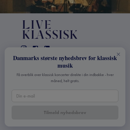
Danmarks største nyhedsbrev for klassisk
KONTAKT
musik
+45 2241 4168
Få overblik over klassisk koncerter direkte i din indbakke - hver
info@liveklassisk.dk
måned, helt gratis.
Live Klassisk ApS
CVR 41507780
Tilmeld nyhedsbrev
Copyright ©
2026
Live Klassisk •
Fortroligheds- og
cookie-politik