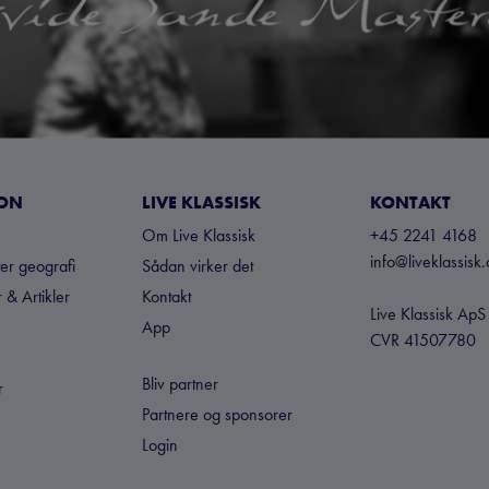
ION
LIVE KLASSISK
KONTAKT
Om Live Klassisk
+45 2241 4168
info@liveklassisk.
ter geografi
Sådan virker det
 & Artikler
Kontakt
Live Klassisk ApS
App
CVR 41507780
Bliv partner
r
Partnere og sponsorer
Login