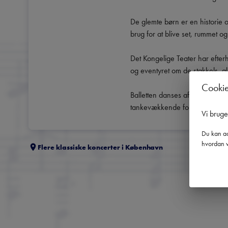
De glemte børn er en historie o
brug for at blive set, rummet og 
Det Kongelige Teater har efterhå
og eventyret om de stakkels, gl
Cooki
Balletten danses af elever fra 
tankevækkende forestilling kan
Vi brug
Du kan ad
hvordan v
Flere klassiske koncerter i
København