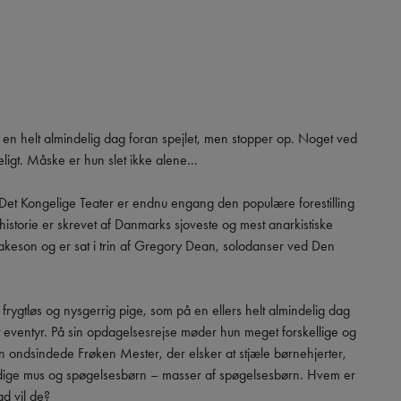
 en helt almindelig dag foran spejlet, men stopper op. Noget ved 
eligt. Måske er hun slet ikke alene... 

et Kongelige Teater er endnu engang den populære forestilling 
storie er skrevet af Danmarks sjoveste og mest anarkistiske 
keson og er sat i trin af Gregory Dean, solodanser ved Den 
rygtløs og nysgerrig pige, som på en ellers helt almindelig dag 
et eventyr. På sin opdagelsesrejse møder hun meget forskellige og 
ondsindede Frøken Mester, der elsker at stjæle børnehjerter, 
nedige mus og spøgelsesbørn – masser af spøgelsesbørn. Hvem er 
 vil de?
