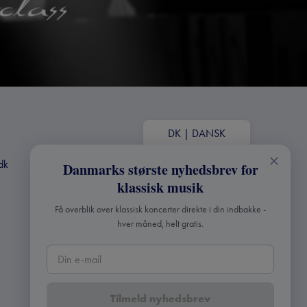
DK
|
DANSK
dk
Danmarks største nyhedsbrev for
klassisk musik
Få overblik over klassisk koncerter direkte i din indbakke -
hver måned, helt gratis.
Tilmeld nyhedsbrev