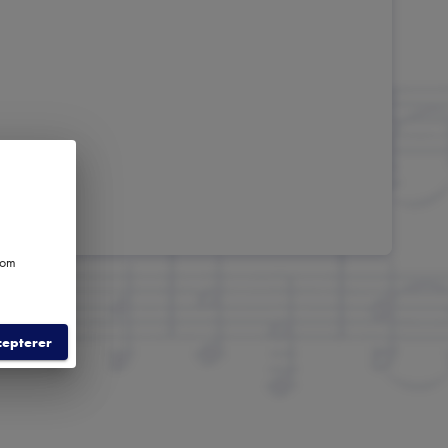
e om
cepterer