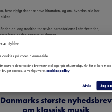
m, hvor vigtigt det er at have hinanden, og om, hvordan alle har 
elsket.

nden en lang tradition for at vise børneballetter i efterårsferien, 
emte børn er den seneste af slagsen.

esamtykke
Det Kongelige Teaters Balletskole, og den farverige og 
 varmt anbefales alle modige piger og drenge.
er cookies på vores hjemmeside
.
ministrere dette via dine browserindstillinger på ethvert tidspunkt. For at lære mer
i bruger cookies, se venligst vores
cookies policy
.
Afvis
Jeg ac
Danmarks største nyhedsbrev
om klassisk musik