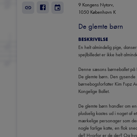
9 Kongens Nytorv
, 
1050
København K
De glemte børn
BESKRIVELSE
En helt almindelig pige, danser
spejlbilledet er ikke helt almind
Denne sæsons børneballet på D
De glemte børn. Den gysende hi
børnebogsforfatter Kim Fupz Aa
Kongelige Ballet.

De glemte børn handler om en f
pludselig kastes ud i noget af 
mærkelige personager som den 
nogle farlige katte, en flok s
de? Hvorfor er de der? Og hvad