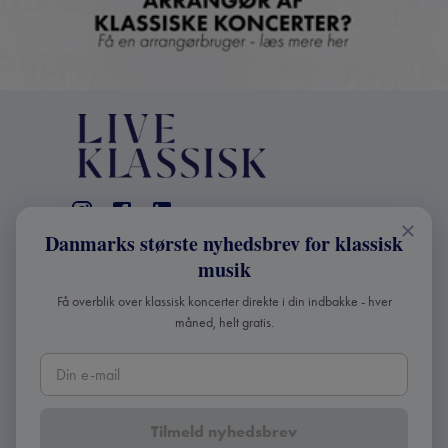
Danmarks største nyhedsbrev for klassisk
KONTAKT
musik
+45 2241 4168
Få overblik over klassisk koncerter direkte i din indbakke - hver
info@liveklassisk.dk
måned, helt gratis.
Live Klassisk ApS
CVR 41507780
Tilmeld nyhedsbrev
Copyright ©
2026
Live Klassisk •
Fortroligheds- og