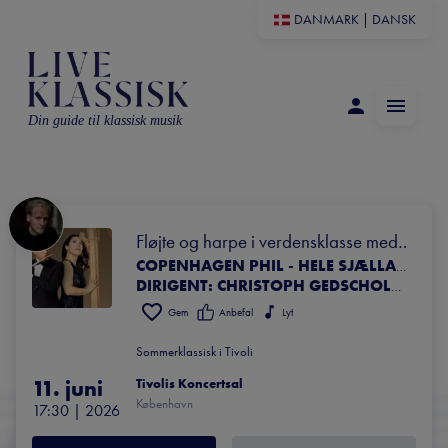
DANMARK
|
DANSK
Din guide til klassisk musik
Fløjte og harpe i verdensklasse med 
Pahud & Lenaerts
COPENHAGEN PHIL - HELE SJÆLLANDS SYMFONIORKESTER
DIRIGENT: CHRISTOPH GEDSCHOLD SOLISTER: EMMANUEL PAHUD, FLØJTE & ANNELEEN LENAERTS, HARPE
Gem
Anbefal
Lyt
Sommerklassisk i Tivoli
11. juni
Tivolis Koncertsal
København
17:30
 | 
2026