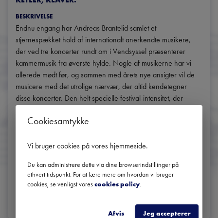
BESKRIVELSE
Endnu engang har Andreas Brantelid samlet et 
stjernespækket hold af internationalt anerkendte musikere, 
der ved tre koncerter rundt om i Vendsyssel præsenterer 
kammermusik fra øverste hylde. Nogle af musikerne har vi 
allerede mødt før, og sammen med årets nye ansigter vil de 
musicere med det utrolige nærvær, der altid kendetegner 
disse koncerter. Den helt specielle festival-intensitet, der 
opstår i nuet, når musikerne mødes og levendegør de gamle 
Cookiesamtykke
mestre, griber tilhørerne om hjertet og sender os berigede ud 
i sommerlandet igen.

Program : 

Vi bruger cookies på vores hjemmeside
.
Mozart: Divertimento for strygetrio i Es-dur, KV 563 

Du kan administrere dette via dine browserindstillinger på
ethvert tidspunkt. For at lære mere om hvordan vi bruger
cookies, se venligst vores
cookies policy
.
DEL
Afvis
Jeg accepterer