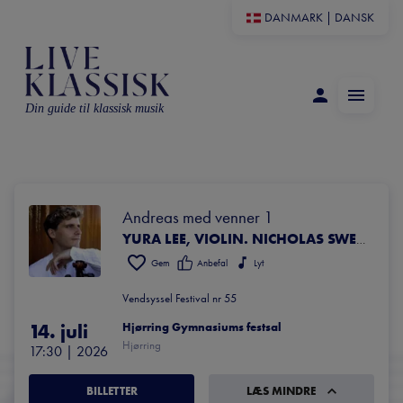
DANMARK
|
DANSK
Din guide til klassisk musik
Andreas med venner 1
YURA LEE, VIOLIN. NICHOLAS SWENSEN, BRATSCH. ANDREAS BRANTELIED, CELLO. DIANE KETLER, KLAVER.
Gem
Anbefal
Lyt
Vendsyssel Festival nr 55
14. juli
Hjørring Gymnasiums festsal
Hjørring
17:30
 | 
2026
BILLETTER
LÆS MINDRE