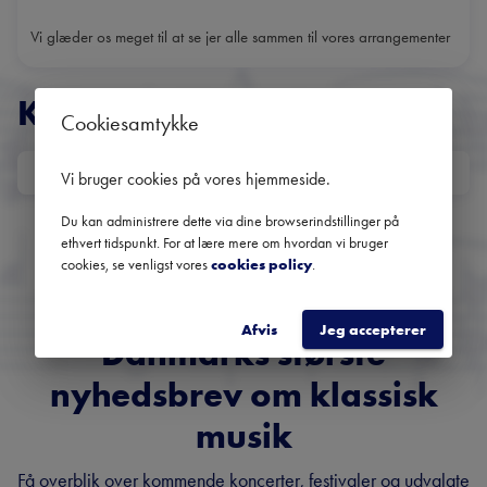
Vi glæder os meget til at se jer alle sammen til vores arrangementer
KONCERTER
Cookiesamtykke
DATO
Vi bruger cookies på vores hjemmeside
.
Ingen kommende koncerter
Du kan administrere dette via dine browserindstillinger på
ethvert tidspunkt. For at lære mere om hvordan vi bruger
Brug datofilteret for at se tidligere koncerter
cookies, se venligst vores
cookies policy
.
Afvis
Jeg accepterer
Danmarks største
nyhedsbrev om klassisk
musik
Få overblik over kommende koncerter, festivaler og udvalgte