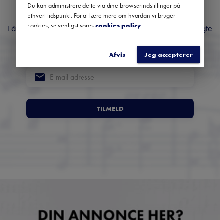
musik
Du kan administrere dette via dine browserindstillinger på
ethvert tidspunkt. For at lære mere om hvordan vi bruger
cookies, se venligst vores
cookies policy
.
Få overblik over kommende koncerter, festivaler og udvalgte
anbefalinger fra hele landet.
Afvis
Jeg accepterer
TILMELD