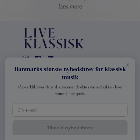
Danmarks største nyhedsbrev for klassisk
KONTAKT
musik
+45 2241 4168
Få overblik over klassisk koncerter direkte i din indbakke - hver
info@liveklassisk.dk
måned, helt gratis.
Live Klassisk ApS
CVR 41507780
Tilmeld nyhedsbrev
Copyright ©
2026
Live Klassisk •
Fortroligheds- og
cookie-politik