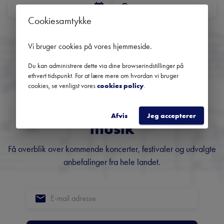
DATO
Cookiesamtykke
Ingen kommende koncerter
Brug datofilteret for at se tidligere koncerter
Vi bruger cookies på vores hjemmeside
.
Du kan administrere dette via dine browserindstillinger på
ethvert tidspunkt. For at lære mere om hvordan vi bruger
Danmarks største
cookies, se venligst vores
cookies policy
.
nyhedsbrev om klassisk
Afvis
Jeg accepterer
musik
Få overblik over kommende koncerter, festivaler og udvalgte
anbefalinger fra hele landet.