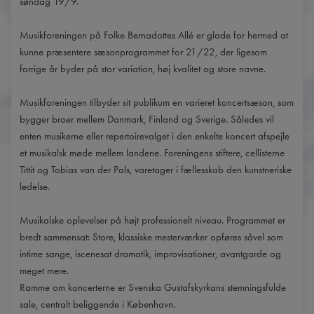
søndag 19/9.
Musikforeningen på Folke Bernadottes Allé er glade for hermed at
kunne præsentere sæsonprogrammet for 21/22, der ligesom
forrige år byder på stor variation, høj kvalitet og store navne.
Musikforeningen tilbyder sit publikum en varieret koncertsæson, som
bygger broer mellem Danmark, Finland og Sverige. Således vil
enten musikerne eller repertoirevalget i den enkelte koncert afspejle
et musikalsk møde mellem landene. Foreningens stiftere, cellisterne
Tittit og Tobias van der Pals, varetager i fællesskab den kunstneriske
ledelse.
Musikalske oplevelser på højt professionelt niveau. Programmet er
bredt sammensat: Store, klassiske mesterværker opføres såvel som
intime sange, iscenesat dramatik, improvisationer, avantgarde og
meget mere.
Ramme om koncerterne er Svenska Gustafskyrkans stemningsfulde
sale, centralt beliggende i København.