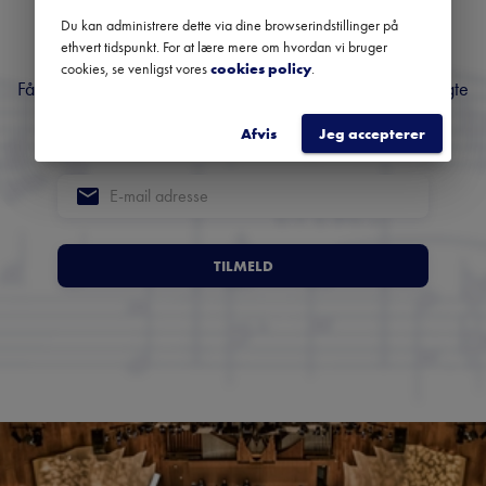
nyhedsbrev om klassisk
Du kan administrere dette via dine browserindstillinger på
musik
ethvert tidspunkt. For at lære mere om hvordan vi bruger
cookies, se venligst vores
cookies policy
.
Få overblik over kommende koncerter, festivaler og udvalgte
anbefalinger fra hele landet.
Afvis
Jeg accepterer
TILMELD