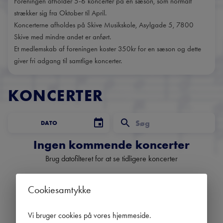
Foreningen afholder 5-6 koncerter på en sæson, som normalt
strækker sig fra Oktober til April.
Koncerterne afholdes på Skive Musikskole, Asylgade 5, 7800
Skive med mindre andet er anført.
Et medlemskab af foreningen koster 350kr for en sæson og dette
giver fri adgang til samtlige koncerter.
KONCERTER
DATO
Ingen kommende koncerter
Brug datofilteret for at se tidligere koncerter
Cookiesamtykke
Danmarks største
Vi bruger cookies på vores hjemmeside
.