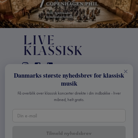
Danmarks største nyhedsbrev for klassisk
KONTAKT
musik
+45 2241 4168
Få overblik over klassisk koncerter direkte i din indbakke - hver
info@liveklassisk.dk
måned, helt gratis.
Live Klassisk ApS
CVR 41507780
Tilmeld nyhedsbrev
Copyright ©
2026
Live Klassisk •
Fortroligheds- og