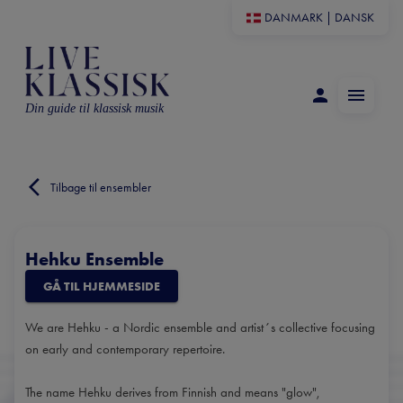
DANMARK
|
DANSK
Din guide til klassisk musik
Tilbage til ensembler
Hehku Ensemble
GÅ TIL HJEMMESIDE
We are Hehku - a Nordic ensemble and artist´s collective focusing
on early and contemporary repertoire.
The name Hehku derives from Finnish and means "glow",