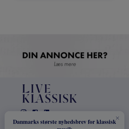
Danmarks største nyhedsbrev for klassisk
KONTAKT