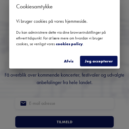
Ingen kommende koncerter
Cookiesamtykke
Brug datofilteret for at se tidligere koncerter
Vi bruger cookies på vores hjemmeside
.
Du kan administrere dette via dine browserindstillinger på
ethvert tidspunkt. For at lære mere om hvordan vi bruger
Danmarks største
cookies, se venligst vores
cookies policy
.
nyhedsbrev om klassisk
musik
Afvis
Jeg accepterer
Få overblik over kommende koncerter, festivaler og udvalgte
anbefalinger fra hele landet.
TILMELD