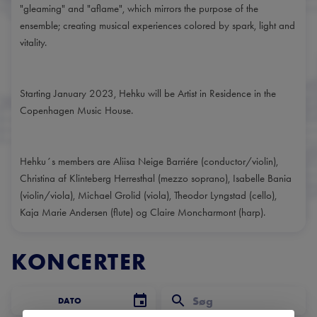
"gleaming" and "aflame", which mirrors the purpose of the
ensemble; creating musical experiences colored by spark, light and
vitality.
Starting January 2023, Hehku will be Artist in Residence in the
Copenhagen Music House.
Hehku´s members are Aliisa Neige Barriére (conductor/violin),
Christina af Klinteberg Herresthal (mezzo soprano), Isabelle Bania
(violin/viola), Michael Grolid (viola), Theodor Lyngstad (cello),
Kaja Marie Andersen (flute) og Claire Moncharmont (harp).
KONCERTER
DATO