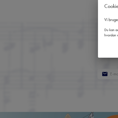
Cooki
Vi brug
Du kan ad
hvordan v