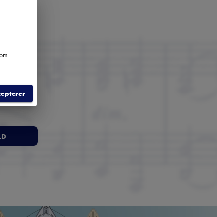
e om
cepterer
LD