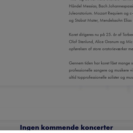
Händel Messias, Bach Johannespassi
Juleoratorium. Mozart Requiem og c
og Stabat Mater, Mendelssohn Elias 
Koret dirigeres nu på 25. år af Torbe
Olof Stenlund, Alice Granum og Micha
opførelsen af store oratorieværker med 
Gennem tiden har koret fået mange s
professionelle sangere og musikere 
altid topprofessionelle solister og mus
Ingen kommende koncerter