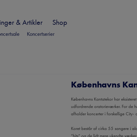
nger & Artikler
Shop
ncertsale
Koncertserier
Københavns Kan
Københavns Kantatekor har eksisteret 
udfordrende oratorieværker. For de hø
afholder koncerter i forskellige City
Koret består af cirka 55 sangere i al
”hits” og de lidt mere ukendte værke