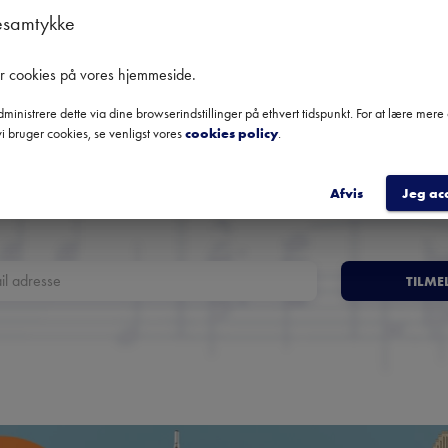
Brug datofilteret for at se tidligere koncerter
esamtykke
er cookies på vores hjemmeside
.
Danmarks største nyhedsbrev
ministrere dette via dine browserindstillinger på ethvert tidspunkt. For at lære mer
om klassisk musik
i bruger cookies, se venligst vores
cookies policy
.
Få overblik over kommende koncerter, festivaler og udvalgte
Afvis
Jeg ac
anbefalinger fra hele landet.
TILME