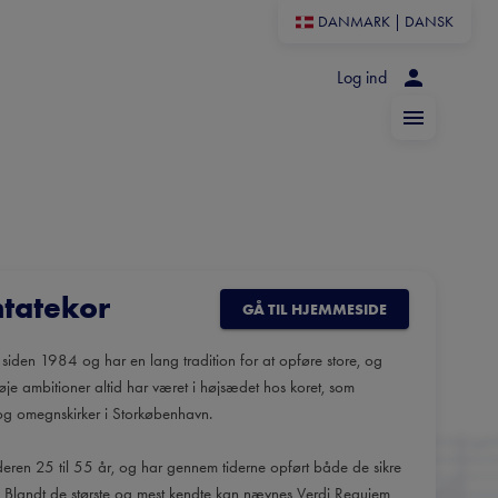
DANMARK
|
DANSK
Log ind
tatekor
GÅ TIL HJEMMESIDE
siden 1984 og har en lang tradition for at opføre store, og
je ambitioner altid har været i højsædet hos koret, som
- og omegnskirker i Storkøbenhavn.
deren 25 til 55 år, og har gennem tiderne opført både de sikre
r. Blandt de største og mest kendte kan nævnes Verdi Requiem,