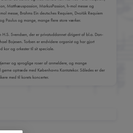
on, Matthæuspassion, MarkusPassion, h-mol messe og
-mol messe, Brahms Ein deutsches Requiem, Dvořák Requiem
og Paulus og mange, mange flere store værker.
n H.S. Svendsen, der er privatuddannet dirigent af bl.a. Dan-
el Bojesen. Torben er endvidere organist og har gjort
kor og orkester til sit speciale.
tjerner og sproglige roser af anmeldere, og mange
vil gerne optræde med Københavns Kantatekor. Således er der
ikere med til korets koncerter.