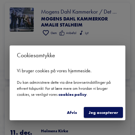
Mogens Dahl Kammerkor / Det 
MOGENS DAHL KAMMERKOR
nordiske sinds univers
AMALIE STALHEIM
Gem
Anbefal
Lyt
15. okt.
Holmens Kirke
København
Cookiesamtykke
17:30
BILLETTER
LÆS MERE
Vi bruger cookies på vores hjemmeside
.
Du kan administrere dette via dine browserindstillinger på
ethvert tidspunkt. For at lære mere om hvordan vi bruger
cookies, se venligst vores
cookies policy
.
G.F. HÄNDEL: MESSIAS
MOGENS DAHL KAMMERKOR
ORCHESTRA OF THE AGE OF ENLIGHTENMENT
Afvis
Jeg accepterer
Gem
Anbefal
Lyt
11. dec.
Holmens Kirke