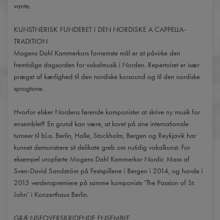
vante.
KUNSTNERISK FUNDERET I DEN NORDISKE A CAPPELLA-
TRADITION
Mogens Dahl Kammerkors fornemste mål er at påvirke den
fremtidige dagsorden for vokalmusik i Norden. Repertoiret er især
præget af kærlighed til den nordiske korsound og til den nordiske
sprogtone.
Hvorfor elsker Nordens førende komponister at skrive ny musik for
ensemblet? En grund kan være, at koret på sine internationale
turneer til bl.a. Berlin, Halle, Stockholm, Bergen og Reykjavik har
kunnet demonstrere sit delikate greb om nutidig vokalkunst. For
eksempel uropførte Mogens Dahl Kammerkor Nordic Mass af
Sven-David Sandström på Festspillene i Bergen i 2014, og havde i
2015 verdenspremiere på samme komponists ’The Passion of St.
John’ i Konzerthaus Berlin.
GRÆNSEOVERSKRIDENDE ENSEMBLE